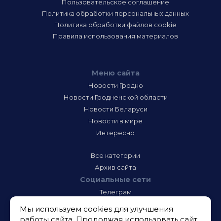
Пользовательское соглашение
Политика обработки персональных данных
Политика обработки файлов cookie
Правила использования материалов
Меню сайта
Новости Гродно
Новости Гродненской области
Новости Беларуси
Новости в мире
Интересно
Все категории
Архив сайта
Социальные сети
Телеграм
Фэйсбук
Мы используем cookies для улучшения
Инстаграм
работы сайта. Продолжая использовать сайт,