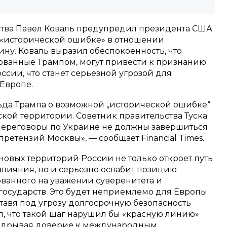
ства Павел Коваль предупредил президента США
 «исторической ошибке» в отношении
ну. Коваль выразил обеспокоенность, что
ванные Трампом, могут привести к признанию
сии, что станет серьезной угрозой для
 Европе.
да Трампа о возможной „исторической ошибке“
кой территории. Советник правительства Туска
 переговоры по Украине не должны завершиться
етензий Москвы», — сообщает Financial Times.
овых территорий России не только откроет путь
лияния, но и серьезно ослабит позицию
ванного на уважении суверенитета и
государств. Это будет неприемлемо для Европы
ставя под угрозу долгосрочную безопасность
л, что такой шаг нарушил бы «красную линию»
подрывая доверие к международным