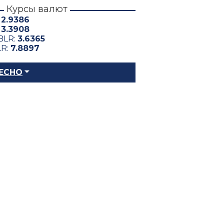
Курсы валют
:
2.9386
:
3.3908
BLR:
3.6365
LR:
7.8897
ЕСНО