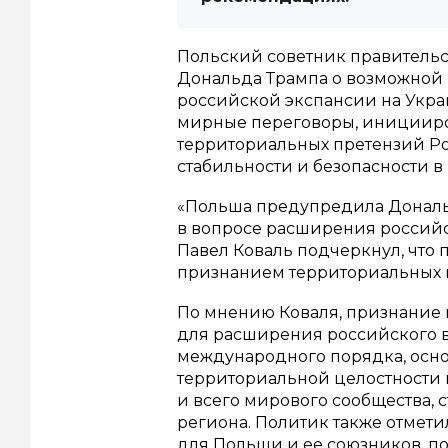
Польский советник правитель
Дональда Трампа о возможной
российской экспансии на Украи
мирные переговоры, иницииро
территориальных претензий Рос
стабильности и безопасности в
«Польша предупредила Дональ
в вопросе расширения российс
Павел Коваль подчеркнул, что
признанием территориальных пр
По мнению Коваля, признание н
для расширения российского в
международного порядка, осно
территориальной целостности 
и всего мирового сообщества, 
региона. Политик также отмети
для Польши и ее союзников, 