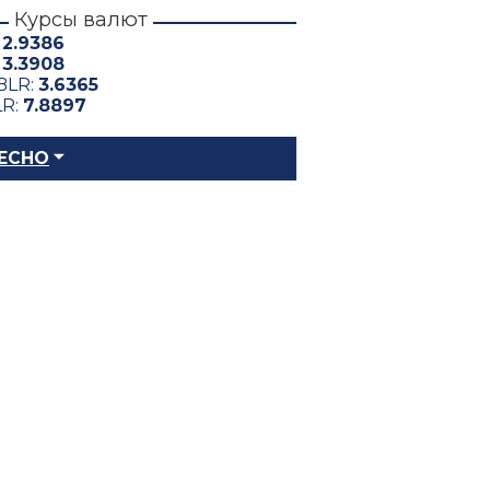
Курсы валют
:
2.9386
:
3.3908
BLR:
3.6365
LR:
7.8897
ЕСНО