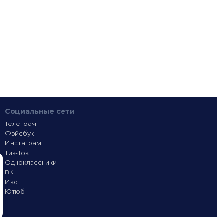
Социальные сети
Телеграм
Фэйсбук
Инстаграм
Тик-Ток
Одноклассники
ВК
Икс
Ютюб