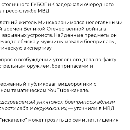
я столичного ГУБОПиК задержали очередного
в пресс-службе МВД.
-летний житель Минска занимался нелегальными
й времён Великой Отечественной войны в
и взрывных устройств. Найденные предметы он
. В ходе обыска у мужчины изъяли боеприпасы,
тическую экспертизу.
прос о возбуждении уголовного дела по факту
естрельным оружием, боеприпасами и
задержанный публиковал видеоролики с
нном тематическом YouTube-канале.
подозреваемый уничтожал боеприпасы вблизи
сности себя и окружающих, —
уточнили в МВД.
"искателю" может грозить до семи лет лишения