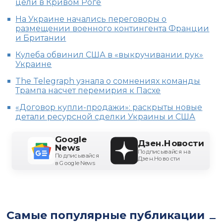
цели в Кривом Роге
На Украине начались переговоры о
размещении военного контингента Франции
и Британии
Кулеба обвинил США в «выкручивании рук»
Украине
The Telegraph узнала о сомнениях команды
Трампа насчет перемирия к Пасхе
«Договор купли-продажи»: раскрыты новые
детали ресурсной сделки Украины и США
Google
Дзен.Новости
News
Подписывайся на
Подписывайся
Дзен.Новости
в Google News
Самые популярные публикации