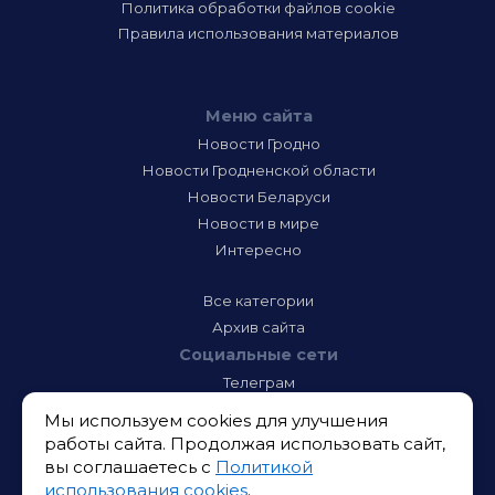
Политика обработки файлов cookie
Правила использования материалов
Меню сайта
Новости Гродно
Новости Гродненской области
Новости Беларуси
Новости в мире
Интересно
Все категории
Архив сайта
Социальные сети
Телеграм
Фэйсбук
Мы используем cookies для улучшения
Инстаграм
работы сайта. Продолжая использовать сайт,
Тик-Ток
вы соглашаетесь с
Политикой
Одноклассники
использования cookies
.
ВК