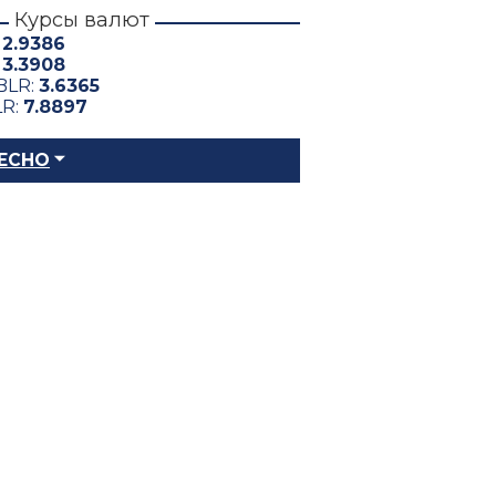
Курсы валют
:
2.9386
:
3.3908
BLR:
3.6365
LR:
7.8897
ЕСНО