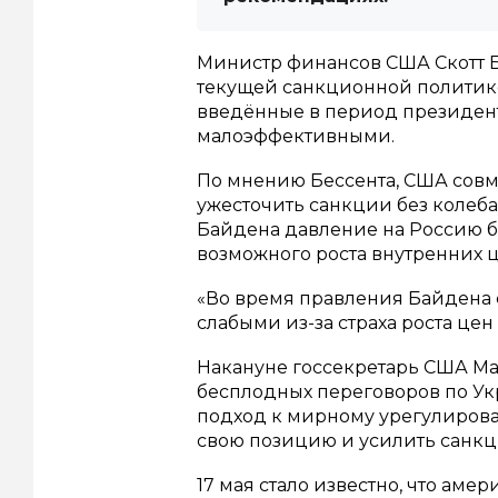
Министр финансов США Скотт Б
текущей санкционной политике
введённые в период президент
малоэффективными.
По мнению Бессента, США сов
ужесточить санкции без колеб
Байдена давление на Россию 
возможного роста внутренних ц
«Во время правления Байдена 
слабыми из-за страха роста цен
Накануне госсекретарь США Мар
бесплодных переговоров по Укр
подход к мирному урегулиров
свою позицию и усилить санкц
17 мая стало известно, что ам