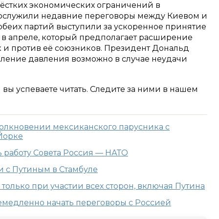
ёстких экономических ограничений в
ослужили недавние переговоры между Киевом и
 обеих партий выступили за ускоренное принятие
 в апреле, который предполагает расширение
к и против её союзников. Президент Дональд
силение давления возможно в случае неудачи
м вы успеваете читать. Следите за ними в нашем
толкновении мексиканского парусника с
Йорке
 работу Совета Россия — НАТО
и с Путиным в Стамбуле
только при участии всех сторон, включая Путина
немедленно начать переговоры с Россией