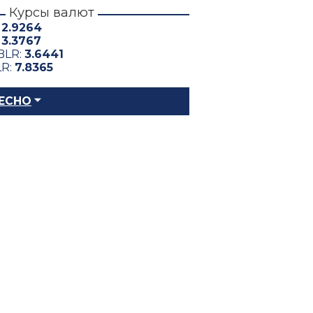
Курсы валют
:
2.9264
:
3.3767
BLR:
3.6441
LR:
7.8365
ЕСНО