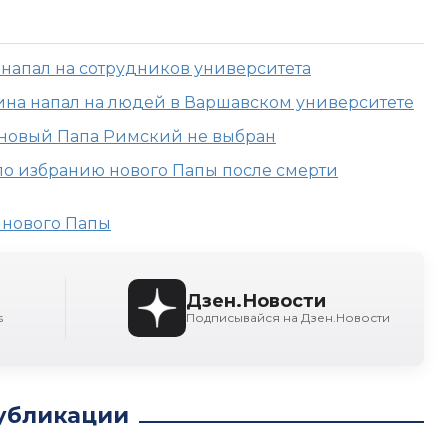
 напал на сотрудников университета
на напал на людей в Варшавском университете
 новый Папа Римский не выбран
 по избранию нового Папы после смерти
 нового Папы
Дзен.Новости
s
Подписывайся на Дзен.Новости
убликации