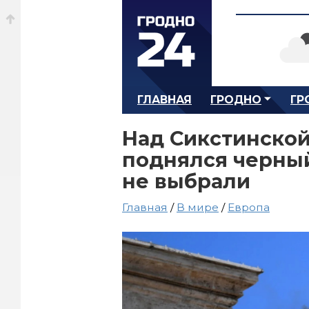
ГЛАВНАЯ
ГРОДНО
ГР
Над Сикстинской
поднялся черный
не выбрали
Главная
/
В мире
/
Европа