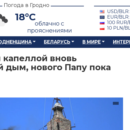
Погода в Гродно
USD/BLR
18°C
EUR/BLR
100 RUR/
облачно с
10 PLN/B
прояснениями
ОДНЕНЩИНА
БЕЛАРУСЬ
В МИРЕ
ИНТЕР
 капеллой вновь
 дым, нового Папу пока