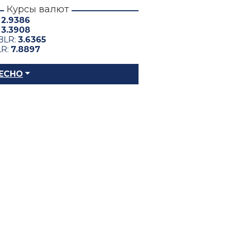
Курсы валют
:
2.9386
:
3.3908
BLR:
3.6365
LR:
7.8897
ЕСНО