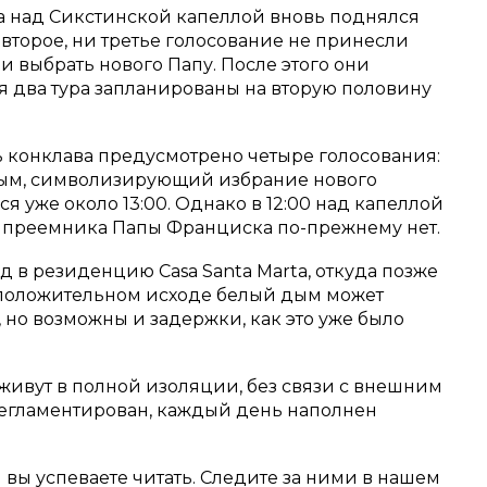
да над Сикстинской капеллой вновь поднялся
 второе, ни третье голосование не принесли
и выбрать нового Папу. После этого они
ся два тура запланированы на вторую половину
нь конклава предусмотрено четыре голосования:
дым, символизирующий избрание нового
я уже около 13:00. Однако в 12:00 над капеллой
 преемника Папы Франциска по-прежнему нет.
 в резиденцию Casa Santa Marta, откуда позже
 положительном исходе белый дым может
0, но возможны и задержки, как это уже было
живут в полной изоляции, без связи с внешним
регламентирован, каждый день наполнен
м вы успеваете читать. Следите за ними в нашем