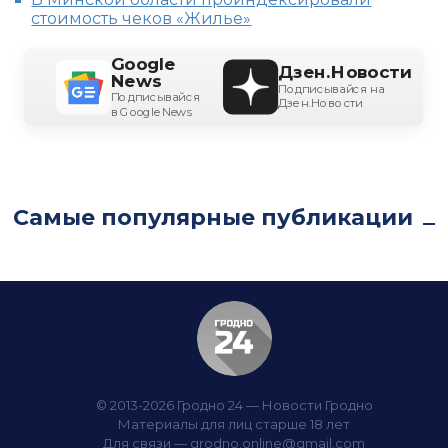
стоимость чеков «Жилье»
Google
Дзен.Новости
News
Подписывайся на
Подписывайся
Дзен.Новости
в Google News
Самые популярные публикации
© 2013-2026 Гродно 24 — Новости Гродно
Материалы для лиц старше 18 лет
Для связи —
grodno.online@gmail.com