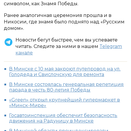
символом, как Знамя Победы.
Ранее аналогичная церемония прошла и в
Никосии, где знамя было поднято над «Русским
домом».
Новости бегут быстрее, чем вы успеваете
читать. Следите за ними в нашем
Telegram
канале
В Минске с 10 мая закроют путепровод на ул.
Голодеда и Свислочскую для ремонта
В Минске состоялась генеральная репетиция
парада в честь 80-летия Победы
«Green» открыл крупнейший гипермаркет в
«Минск-Мире»
Госавтоинспекция обеспечит безопасность
движения на Радуницу в Минске
В Минской области проиндексировали