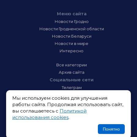
Меню сайта
Новости Гродно
Новости Гродненской области
Новости Беларуси
Новости в мире
Интересно
Все категории
Архив сайта
Социальные сети
Телеграм
Фэйсбук
Мы используем cookies для улучшения
Инстаграм
работы сайта. Продолжая использовать сайт,
Тик-Ток
вы соглашаетесь с
Политикой
Одноклассники
использования cookies
.
ВК
Икс
Понятно
Ютюб