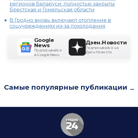
регионов Беларуси: полностью закрыты
Брестская и Гомельская области
В Гродно вновь включают отопление в
соцучреждениях из-за похолодания
Google
Дзен.Новости
News
Подписывайся на
Подписывайся
Дзен.Новости
в Google News
Самые популярные публикации