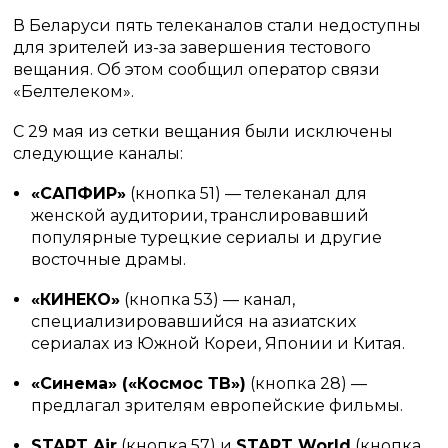
В Беларуси пять телеканалов стали недоступны
для зрителей из-за завершения тестового
вещания. Об этом сообщил оператор связи
«Белтелеком».
С 29 мая из сетки вещания были исключены
следующие каналы:
«САПФИР»
(кнопка 51) — телеканал для
женской аудитории, транслировавший
популярные турецкие сериалы и другие
восточные драмы.
«КИНЕКО»
(кнопка 53) — канал,
специализировавшийся на азиатских
сериалах из Южной Кореи, Японии и Китая.
«Синема» («Космос ТВ»)
(кнопка 28) —
предлагал зрителям европейские фильмы.
START Air
(кнопка 57) и
START World
(кнопка