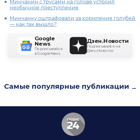
Минчанин с трусами на голове устроил
необычное преступление
Минчанку оштрафовали за кормление голубей
— как так вышло?
Google
Дзен.Новости
News
Подписывайся на
Подписывайся
Дзен.Новости
в Google News
Самые популярные публикации