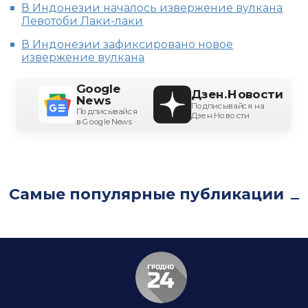
В Индонезии началось извержение вулкана
Левотоби Лаки-лаки
В Индонезии зафиксировано новое
извержение вулкана
Google
Дзен.Новости
News
Подписывайся на
Подписывайся
Дзен.Новости
в Google News
Самые популярные публикации