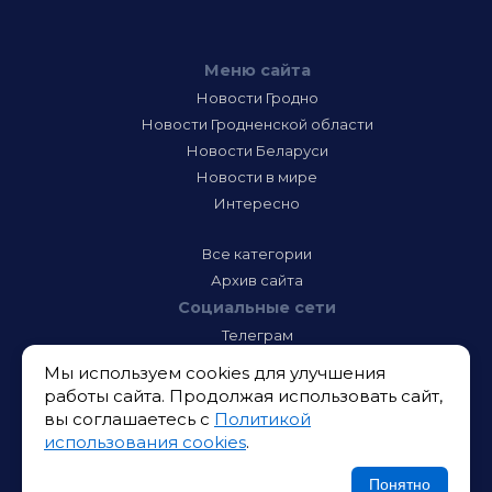
Меню сайта
Новости Гродно
Новости Гродненской области
Новости Беларуси
Новости в мире
Интересно
Все категории
Архив сайта
Социальные сети
Телеграм
Фэйсбук
Мы используем cookies для улучшения
Инстаграм
работы сайта. Продолжая использовать сайт,
Тик-Ток
вы соглашаетесь с
Политикой
Одноклассники
использования cookies
.
ВК
Икс
Понятно
Ютюб