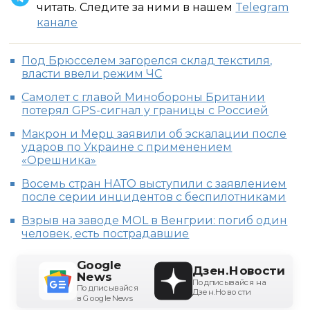
читать. Следите за ними в нашем
Telegram
канале
Под Брюсселем загорелся склад текстиля,
власти ввели режим ЧС
Самолет с главой Минобороны Британии
потерял GPS-сигнал у границы с Россией
Макрон и Мерц заявили об эскалации после
ударов по Украине с применением
«Орешника»
Восемь стран НАТО выступили с заявлением
после серии инцидентов с беспилотниками
Взрыв на заводе MOL в Венгрии: погиб один
человек, есть пострадавшие
Google
Дзен.Новости
News
Подписывайся на
Подписывайся
Дзен.Новости
в Google News