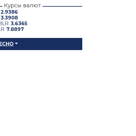
Курсы валют
:
2.9386
:
3.3908
BLR:
3.6365
LR:
7.8897
ЕСНО