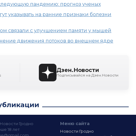
 следующую пандемию: прогноз ученых
огут указывать на ранние признаки болезни
дом связали с улучшением памяти у мышей
нение движения потоков во внешнем ядре
Дзен.Новости
s
Подписывайся на Дзен.Новости
убликации
Меню сайта
— Новости Гродно
ше 18 лет
Новости Гродно
ine@gmail.com