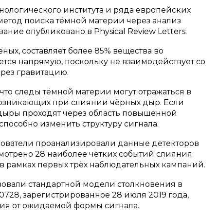
нологического института и ряда европейских
етод поиска тёмной материи через анализ
ние опубликовано в Physical Review Letters.
ёных, составляет более 85% вещества во
ется напрямую, поскольку не взаимодействует со
ерез гравитацию.
что следы тёмной материи могут отражаться в
возникающих при слиянии чёрных дыр. Если
дыры проходят через область повышенной
 способно изменить структуру сигнала.
дователи проанализировали данные детекторов
ссмотрено 28 наиболее чётких событий слияния
в рамках первых трёх наблюдательных кампаний.
твовали стандартной модели столкновения в
728, зарегистрированное 28 июля 2019 года,
ия от ожидаемой формы сигнала.