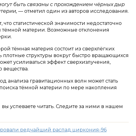
могут быть связаны с прохождением чёрных дыр
атерии, —
отметил один из авторов исследования.
 что статистической значимости недостаточно
и тёмной материи. Возможные отклонения
ерки.
орой тёмная материя состоит из сверхлёгких
ь плотные структуры вокруг быстро вращающихся
может усиливаться эффект сверхизлучения,
 вещества.
тод анализа гравитационных волн может стать
поиска тёмной материи по мере накопления
м вы успеваете читать. Следите за ними в нашем
ровали редчайший распад циркония-96