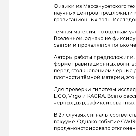
Физики из Массачусетского тех
научных центров предложили м
гравитационных волн. Исследова
Тёмная материя, по оценкам уч
Вселенной, однако не фиксиру
светом и проявляется только ч
Авторы работы предположили, 
форме гравитационных волн, 
перед столкновением чёрные 
плотности тёмной материи, это
Для проверки гипотезы иссле
LIGO, Virgo и KAGRA. Всего ра
чёрных дыр, зафиксированных 
В 27 случаях сигналы соответс
вакууме. Однако событие GW190
продемонстрировало отклонен