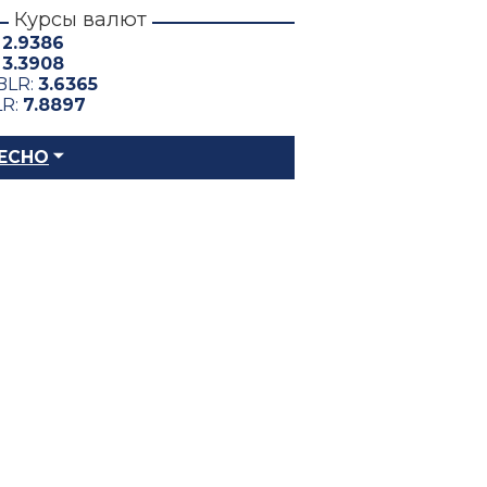
Курсы валют
:
2.9386
:
3.3908
BLR:
3.6365
LR:
7.8897
ЕСНО