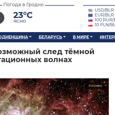
Погода в Гродно
USD/BLR
23°C
EUR/BLR
100 RUR/
ясно
10 PLN/B
ОДНЕНЩИНА
БЕЛАРУСЬ
В МИРЕ
ИНТЕР
озможный след тёмной
тационных волнах
Космос