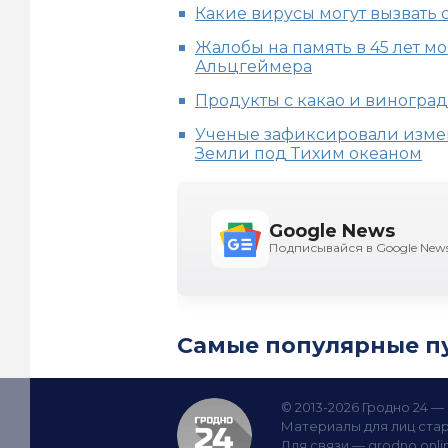
Какие вирусы могут вызвать
Жалобы на память в 45 лет м
Альцгеймера
Продукты с какао и виногра
Ученые зафиксировали изме
Земли под Тихим океаном
Google News
Подписывайся в Google New
Самые популярные п
© 2013-2026 Гродно 24 
Материалы для лиц стар
Для связи —
grodno.onl