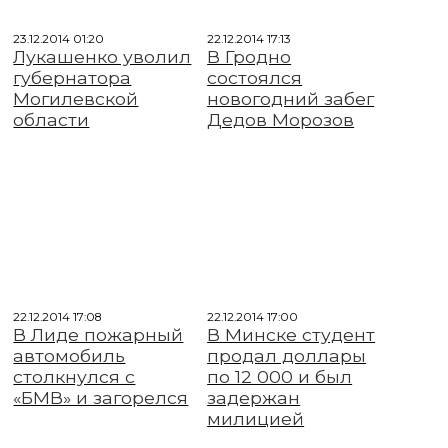
23.12.2014 01:20
22.12.2014 17:13
Лукашенко уволил
В Гродно
губернатора
состоялся
Могилевской
новогодний забег
области
Дедов Морозов
22.12.2014 17:08
22.12.2014 17:00
В Лиде пожарный
В Минске студент
автомобиль
продал доллары
столкнулся с
по 12 000 и был
«БМВ» и загорелся
задержан
милицией