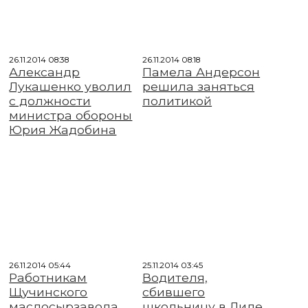
26.11.2014 08:38
26.11.2014 08:18
Александр
Памела Андерсон
Лукашенко уволил
решила заняться
с должности
политикой
министра обороны
Юрия Жадобина
26.11.2014 05:44
25.11.2014 03:45
Работникам
Водителя,
Щучинского
сбившего
маслосырзавода
школьницу в Лиде,