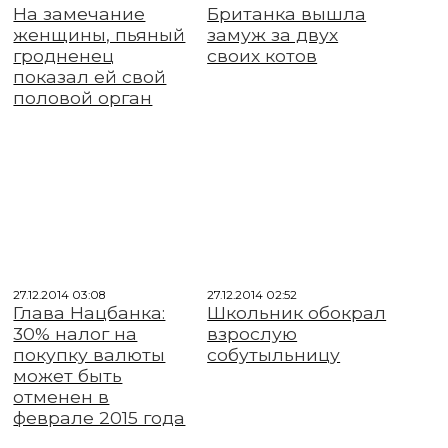
На замечание
Британка вышла
женщины, пьяный
замуж за двух
гродненец
своих котов
показал ей свой
половой орган
27.12.2014 03:08
27.12.2014 02:52
Глава Нацбанка:
Школьник обокрал
30% налог на
взрослую
покупку валюты
собутыльницу
может быть
отменен в
феврале 2015 года