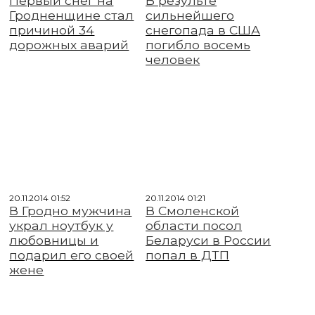
Первый снег на
В результе
Гродненщине стал
сильнейшего
причиной 34
снегопада в США
дорожных аварий
погибло восемь
человек
20.11.2014 01:52
20.11.2014 01:21
В Гродно мужчина
В Смоленской
украл ноутбук у
области посол
любовницы и
Беларуси в России
подарил его своей
попал в ДТП
жене