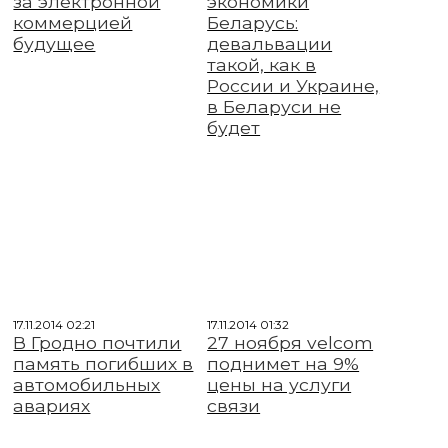
за электронной
экономики
коммерцией
Беларусь:
будущее
девальвации
такой, как в
России и Украине,
в Беларуси не
будет
17.11.2014 02:21
17.11.2014 01:32
В Гродно почтили
27 ноября velcom
память погибших в
поднимет на 9%
автомобильных
цены на услуги
авариях
связи