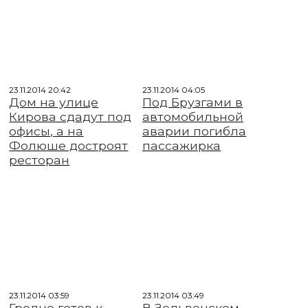
23.11.2014 20:42
23.11.2014 04:05
Дом на улице
Под Брузгами в
Кирова сдадут под
автомобильной
офисы, а на
аварии погибла
Фолюше достроят
пассажирка
ресторан
23.11.2014 03:59
23.11.2014 03:49
Гродно готов к
В Зельвенском