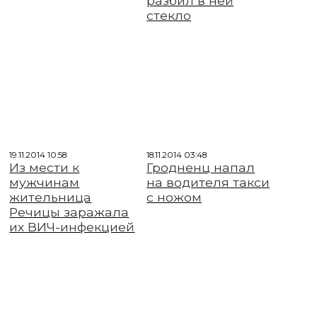
разбил в ней
стекло
19.11.2014 10:58
18.11.2014 03:48
Из мести к
Гродненц напал
мужчинам
на водителя такси
жительница
с ножом
Речицы заражала
их ВИЧ-инфекцией