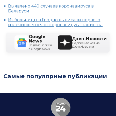
Выявлено 440 случаев коронавируса в
Беларуси
Из больницы в Гродно выписали первого
излечившегося от коронавируса пациента
Google
Дзен.Новости
News
Подписывайся на
Подписывайся
Дзен.Новости
в Google News
Самые популярные публикации