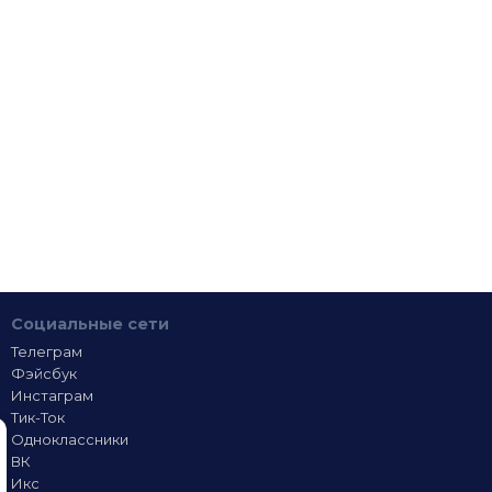
Социальные сети
Телеграм
Фэйсбук
Инстаграм
Тик-Ток
Одноклассники
ВК
Икс