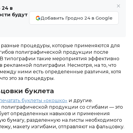
 24 в
ости будут
Добавить Гродно 24 в Google
е разные процедуры, которые применяются для
сгибов полиграфической продукции после
в. В типографии такие мероприятия эффективно
 рекламной полиграфии. Несмотря, на то, что
 между ними есть определенные различия, хотя
 что это за процедуры.
цовки буклета
печатать буклеты «окошко»
и другие.
 полиграфической продукции со сгибами — это
ебует определенных навыков и применения
ую бумагу, разделенную на листы необходимого
ежу, макету изгибами, отправляют на фальцовку.