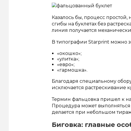
Казалось бы, процесс простой,
сгибы на буклетах без растреск
линия получается механическ
В типографии Starprint можно 
«окошко»;
«улитка»;
«евро»;
«гармошка».
Благодаря специальному обор
исключается растрескивание кр
Термин фальцовка пришел к нам
Процедура может выполняться и
делается при небольшом тираж
Биговка: главные ос