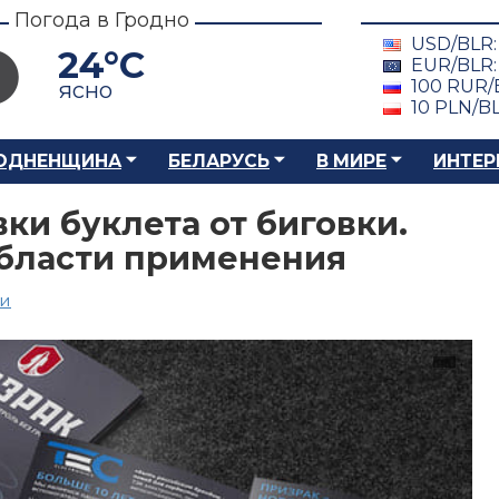
Погода в Гродно
USD/BLR
24°C
EUR/BLR
100 RUR/
ясно
10 PLN/B
ОДНЕНЩИНА
БЕЛАРУСЬ
В МИРЕ
ИНТЕР
ки буклета от биговки.
области применения
ии