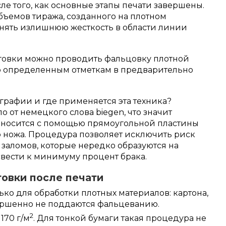
ле того, как основные этапы печати завершены.
бъемов тиража, созданного на плотном
снять излишнюю жесткость в области линии
иговки можно проводить фальцовку плотной
о определенным отметкам в предварительно
играфии и где применяется эта техника?
от немецкого слова biegen, что значит
 наносится с помощью прямоугольной пластины
о ножа. Процедура позволяет исключить риск
 заломов, которые нередко образуются на
 свести к минимуму процент брака.
овки после печати
ко для обработки плотных материалов: картона,
вершенно не поддаются фальцеванию.
2
170 г/м
. Для тонкой бумаги такая процедура не