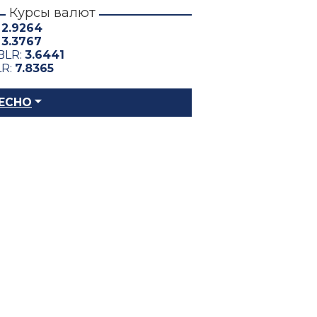
Курсы валют
:
2.9264
:
3.3767
BLR:
3.6441
LR:
7.8365
ЕСНО