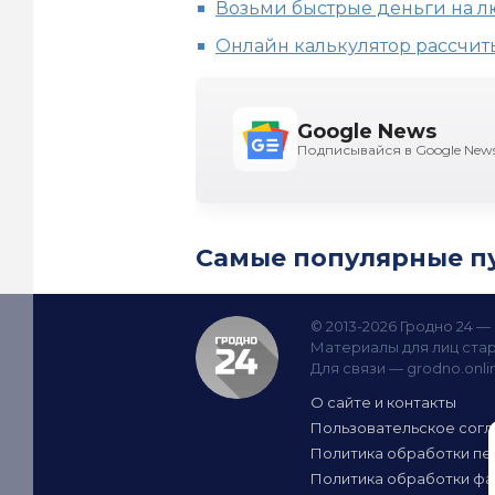
Возьми быстрые деньги на 
Онлайн калькулятор рассчиты
Google News
Подписывайся в Google New
Самые популярные п
© 2013-2026 Гродно 24 
Материалы для лиц стар
Для связи —
grodno.onl
О сайте и контакты
Пользовательское сог
Политика обработки пе
Политика обработки фа