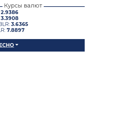
Курсы валют
:
2.9386
:
3.3908
BLR:
3.6365
LR:
7.8897
ЕСНО