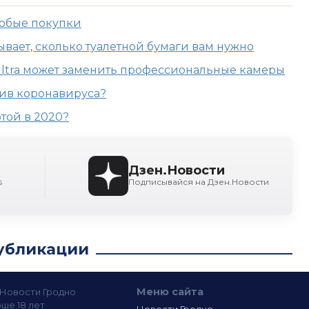
любые покупки
вает, сколько туалетной бумаги вам нужно
Ultra может заменить профессиональные камеры
тив коронавируса?
той в 2020?
Дзен.Новости
s
Подписывайся на Дзен.Новости
убликации
Меню сайта
— Новости Гродно
ше 18 лет