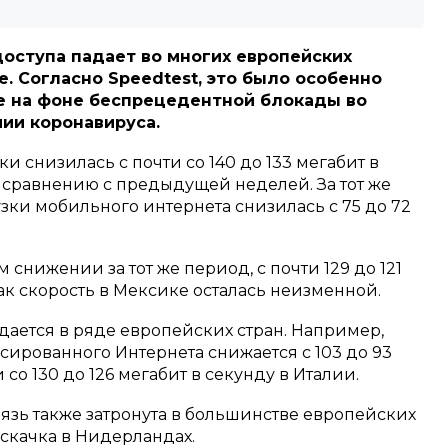
оступа падает во многих европейских
е. Согласно Speedtest, это было особенно
е на фоне беспрецедентной блокады во
ии коронавируса.
и снизилась с почти со 140 до 133 мегабит в
 сравнению с предыдущей неделей. За тот же
зки мобильного интернета снизилась с 75 до 72
снижении за тот же период, с почти 129 до 121
как скорость в Мексике осталась неизменной.
ается в ряде европейских стран. Например,
сированного Интернета снижается с 103 до 93
 со 130 до 126 мегабит в секунду в Италии.
зь также затронута в большинстве европейских
 скачка в Нидерландах.