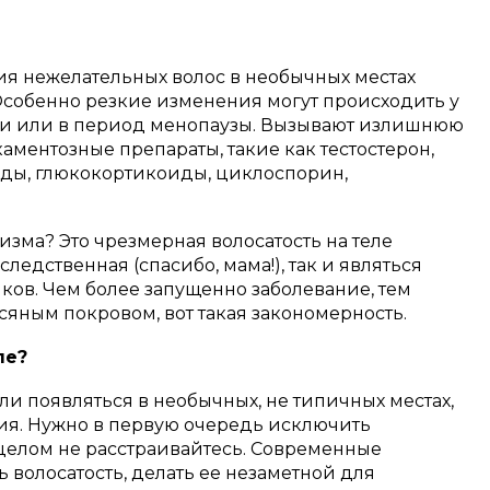
я нежелательных волос в необычных местах
Особенно резкие изменения могут происходить у
и или в период менопаузы. Вызывают излишнюю
аментозные препараты, такие как тестостерон,
иды, глюкокортикоиды, циклоспорин,
изма? Это чрезмерная волосатость на теле
ледственная (спасибо, мама!), так и являться
ков. Чем более запущенно заболевание, тем
сяным покровом, вот такая закономерность.
ле?
ли появляться в необычных, не типичных местах,
ния. Нужно в первую очередь исключить
 целом не расстраивайтесь. Современные
 волосатость, делать ее незаметной для