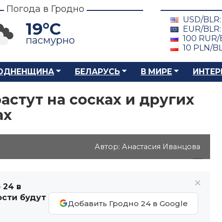
Погода в Гродно
USD/BLR
19°C
EUR/BLR
100 RUR/
пасмурно
10 PLN/B
ОДНЕНЩИНА
БЕЛАРУСЬ
В МИРЕ
ИНТЕР
астут на сосках и других
ах
Автор: Анастасия Иванцова
 24 в
ости будут
Добавить Гродно 24 в Google