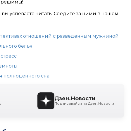
зрешимы!
м вы успеваете читать. Следите за ними в нашем
спективах отношений с разведенным мужчиной
ельного белья
 стресс
темноты
я полноценного сна
Дзен.Новости
s
Подписывайся на Дзен.Новости