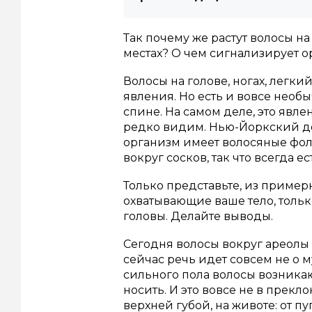
Так почему же растут волосы на
местах? О чем сигнализирует 
Волосы на голове, ногах, легки
явления. Но есть и вовсе необы
спине. На самом деле, это явле
редко видим. Нью-Йоркский де
организм имеет волосяные фолл
вокруг сосков, так что всегда е
Только представьте, из приме
охватывающие ваше тело, тольк
головы. Делайте выводы.
Сегодня волосы вокруг ареолы 
сейчас речь идет совсем не о 
сильного пола волосы возникают
носить. И это вовсе не в прекл
верхней губой, на животе: от пу