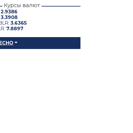
Курсы валют
:
2.9386
:
3.3908
BLR:
3.6365
LR:
7.8897
ЕСНО