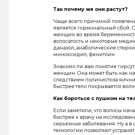
Так почему же они растут?
Чаще всего причиной появлени
является гормональный сбой. 
женщин во время беременност
волосатость и некоторые медик
даназол, анаболические стеро
миноксидил, фенитоин.
Знакомо ли вам понятие гирсут
женщин. Она может быть как нас
следствием поликистоза яични
быстрее тело покрывается воло
Как бороться с пушком на те
Если заметили, что волосы нача
быстрее к врачу на исследова
серьезные заболевания. Ну а в
технологии позволяют устранять