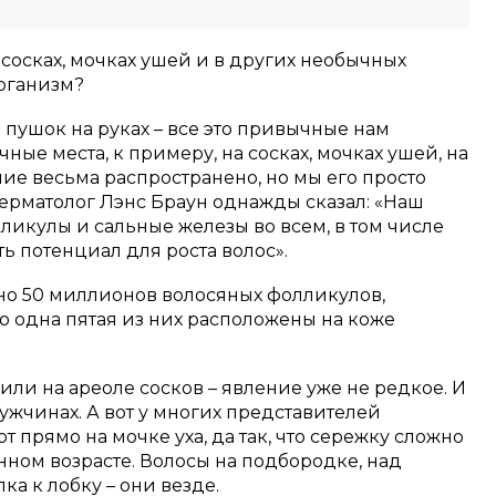
 сосках, мочках ушей и в других необычных
организм?
й пушок на руках – все это привычные нам
чные места, к примеру, на сосках, мочках ушей, на
ние весьма распространено, но мы его просто
рматолог Лэнс Браун однажды сказал: «Наш
икулы и сальные железы во всем, в том числе
сть потенциал для роста волос».
рно 50 миллионов волосяных фолликулов,
о одна пятая из них расположены на коже
или на ареоле сосков – явление уже не редкое. И
мужчинах. А вот у многих представителей
 прямо на мочке уха, да так, что сережку сложно
онном возрасте. Волосы на подбородке, над
пка к лобку – они везде.