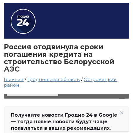
Россия отодвинула сроки
погашения кредита на
строительство Белорусской
АЭС
Главная
/
Гродненская область
/
Островецкий
район
22 июня 2020 в 14:59
Автор: Виктор Туманов
Получайте новости Гродно 24 в Google
— тогда новые новости будут чаще
появляться в ваших рекомендациях.