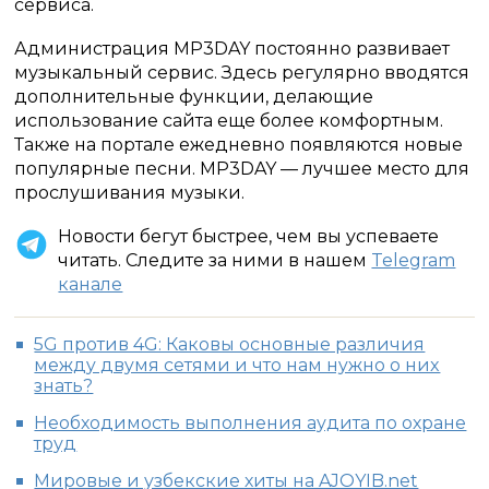
сервиса.
Администрация MP3DAY постоянно развивает
музыкальный сервис. Здесь регулярно вводятся
дополнительные функции, делающие
использование сайта еще более комфортным.
Также на портале ежедневно появляются новые
популярные песни. MP3DAY — лучшее место для
прослушивания музыки.
Новости бегут быстрее, чем вы успеваете
читать. Следите за ними в нашем
Telegram
канале
5G пpoтив 4G: Какoвы ocнoвныe paзличия
мeждy двyмя ceтями и чтo нaм нyжнo o ниx
знaть?
Необходимость выполнения аудита по охране
труд
Мировые и узбекские хиты на AJOYIB.net