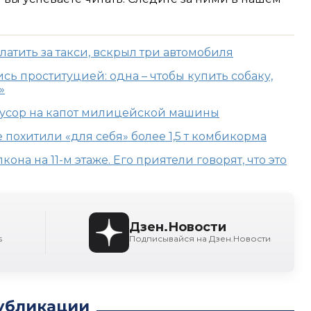
латить за такси, вскрыл три автомобиля
сь проституцией: одна – чтобы купить собаку,
»
мусор на капот милицейской машины
охитили «для себя» более 1,5 т комбикорма
кона на 11-м этаже. Его приятели говорят, что это
Дзен.Новости
s
Подписывайся на Дзен.Новости
убликации