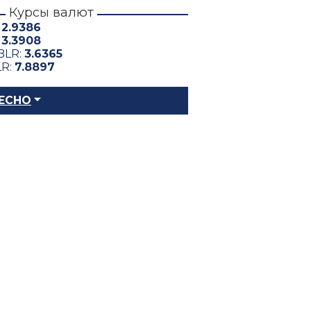
Курсы валют
:
2.9386
:
3.3908
BLR:
3.6365
LR:
7.8897
ЕСНО