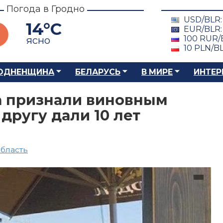
Погода в Гродно
USD/BLR
14°C
EUR/BLR
100 RUR/
ясно
10 PLN/B
ОДНЕНЩИНА
БЕЛАРУСЬ
В МИРЕ
ИНТЕР
а признали виновным
 другу дали 10 лет
область