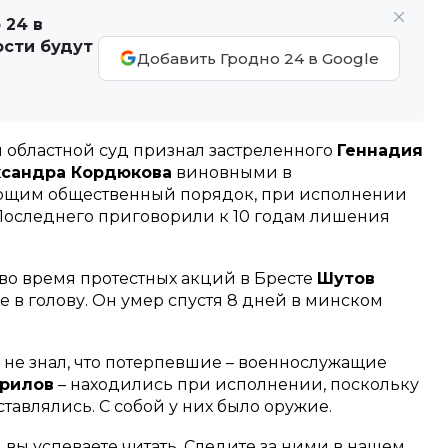
 24 в
ости будут
Добавить Гродно 24 в Google
й областной суд признал застреленного
Геннадия
сандра Кордюкова
виновными в
ющим общественный порядок, при исполнении
Последнего приговорили к 10 годам лишения
а во время протестных акций в Бресте
Шутов
 в голову. Он умер спустя 8 дней в минском
о не знал, что потерпевшие – военнослужащие
врилов
– находились при исполнении, поскольку
тавлялись. С собой у них было оружие.
м вы успеваете читать. Следите за ними в нашем