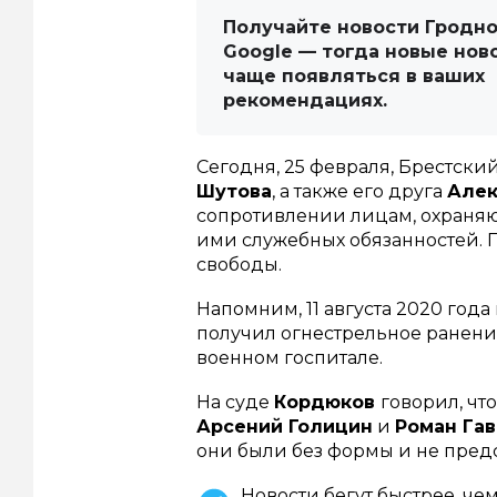
Получайте новости Гродно
Google — тогда новые нов
чаще появляться в ваших
рекомендациях.
Сегодня, 25 февраля, Брестски
Шутова
, а также его друга
Алек
сопротивлении лицам, охраня
ими служебных обязанностей. 
свободы.
Напомним, 11 августа 2020 год
получил огнестрельное ранение
военном госпитале.
На суде
Кордюков
говорил, чт
Арсений Голицин
и
Роман Га
они были без формы и не предс
Новости бегут быстрее, че