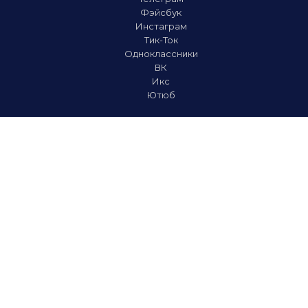
Фэйсбук
Инстаграм
Тик-Ток
Одноклассники
ВК
Икс
Ютюб