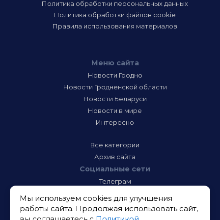
Политика обработки персональных данных
Политика обработки файлов cookie
Правила использования материалов
Меню сайта
Новости Гродно
Новости Гродненской области
Новости Беларуси
Новости в мире
Интересно
Все категории
Архив сайта
Социальные сети
Телеграм
Фэйсбук
Мы используем cookies для улучшения
Инстаграм
работы сайта. Продолжая использовать сайт,
Тик-Ток
вы соглашаетесь с
Политикой