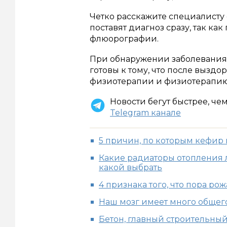
Четко расскажите специалисту 
поставят диагноз сразу, так к
флюорографии.
При обнаружении заболевания 
готовы к тому, что после вызд
физиотерапии и физиотерапи
Новости бегут быстрее, че
Telegram канале
5 причин, по которым кефир
Какие радиаторы отопления л
какой выбрать
4 признака того, что пора рож
Наш мозг имеет много общег
Бетон, главный строительны