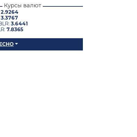
Курсы валют
:
2.9264
:
3.3767
BLR:
3.6441
LR:
7.8365
ЕСНО