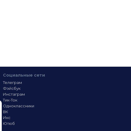
Социальные сети
Телеграм
Фэйсбук
Инстаграм
Тик-Ток
Одноклассники
ВК
Икс
Ютюб