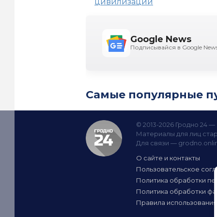
цивилизации
Google News
Подписывайся в Google New
Самые популярные п
© 2013-2026 Гродно 24 
Материалы для лиц стар
Для связи —
grodno.onl
О сайте и контакты
Пользовательское сог
Политика обработки пе
Политика обработки фа
Правила использования