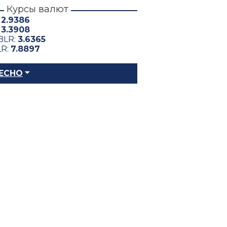
Курсы валют
:
2.9386
:
3.3908
BLR:
3.6365
LR:
7.8897
ЕСНО