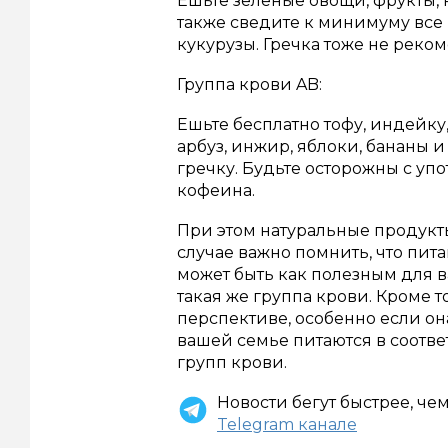
Ешьте зеленые овощи, фрукты, н
также сведите к минимуму все 
кукурузы. Гречка тоже не реком
Группа крови AB:
Ешьте бесплатно тофу, индейку
арбуз, инжир, яблоки, бананы и
гречку. Будьте осторожны с уп
кофеина.
При этом натуральные продукт
случае важно помнить, что пит
может быть как полезным для ва
такая же группа крови. Кроме т
перспективе, особенно если она
вашей семье питаются в соотве
групп крови.
Новости бегут быстрее, че
Telegram канале