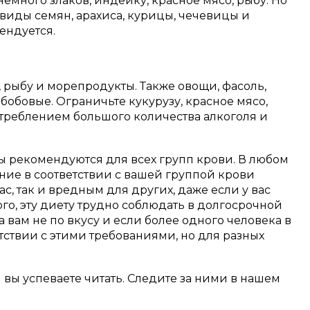
емного злаков, индейку, красное мясо, рыбу. Но
виды семян, арахиса, курицы, чечевицы и
ендуется.
, рыбу и морепродукты. Также овощи, фасоль,
 бобовые. Ограничьте кукурузу, красное мясо,
отреблением большого количества алкоголя и
ы рекомендуются для всех групп крови. В любом
ание в соответствии с вашей группой крови
с, так и вредным для других, даже если у вас
ого, эту диету трудно соблюдать в долгосрочной
 вам не по вкусу и если более одного человека в
тствии с этими требованиями, но для разных
м вы успеваете читать. Следите за ними в нашем