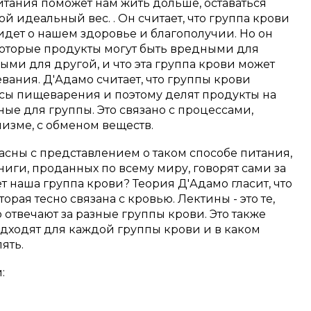
 питания поможет нам жить дольше, оставаться
 идеальный вес. . Он считает, что группа крови
ь идет о нашем здоровье и благополучии. Но он
некоторые продукты могут быть вредными для
ыми для другой, и что эта группа крови может
ания. Д'Адамо считает, что группы крови
сы пищеварения и поэтому делят продукты на
ые для группы. Это связано с процессами,
зме, с обменом веществ.
ласны с представлением о таком способе питания,
иги, проданных по всему миру, говорят сами за
ет наша группа крови? Теория Д'Адамо гласит, что
торая тесно связана с кровью. Лектины - это те,
отвечают за разные группы крови. Это также
одходят для каждой группы крови и в каком
ять.
: