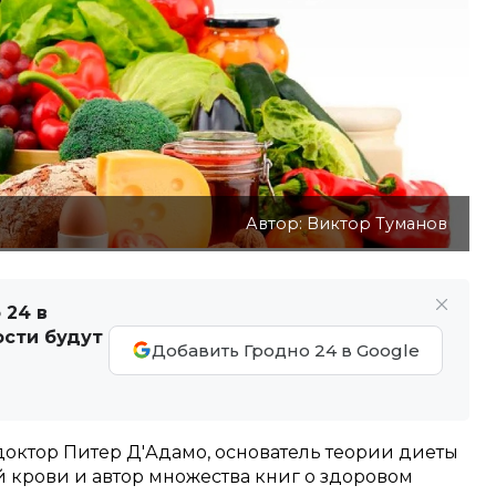
Автор: Виктор Туманов
 24 в
ости будут
Добавить Гродно 24 в Google
октор Питер Д'Адамо, основатель теории диеты
й крови и автор множества книг о здоровом