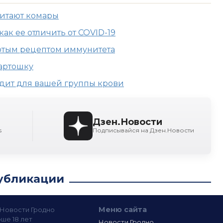
читают комары
как ее отличить от COVID-19
отым рецептом иммунитета
картошку
одит для вашей группы крови
Дзен.Новости
s
Подписывайся на Дзен.Новости
убликации
Меню сайта
— Новости Гродно
ше 18 лет
Новости Гродно