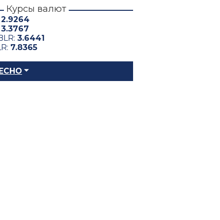
Курсы валют
:
2.9264
:
3.3767
BLR:
3.6441
LR:
7.8365
ЕСНО