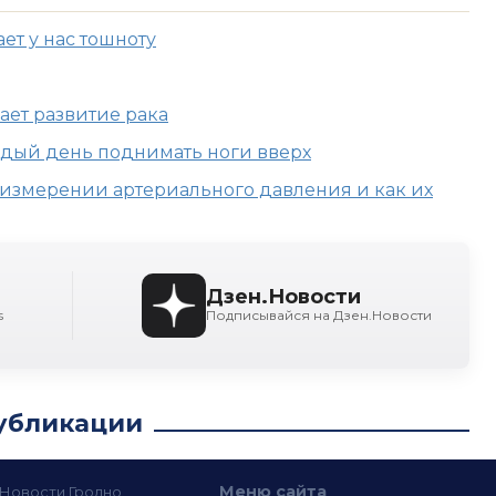
ет у нас тошноту
ает развитие рака
ждый день поднимать ноги вверх
измерении артериального давления и как их
Дзен.Новости
s
Подписывайся на Дзен.Новости
убликации
Меню сайта
— Новости Гродно