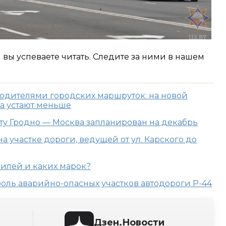
м вы успеваете читать. Следите за ними в нашем
водителями городских маршруток: на новой
 а устают меньше
у Гродно — Москва запланирован на декабрь
а участке дороги, ведущей от ул. Карского до
билей и каких марок?
оль аварийно-опасных участков автодороги Р-44
Дзен.Новости