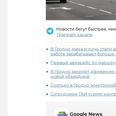
Новости бегут быстрее, че
Telegram канале
В Гродно мама и дочь стали 
работе зарабатывают больше,
Первый авиарейс по маршрут
В Гродно закроют движение н
новой объездной
Сколько в Гродно электромо
Сотрудники ГАИ усилят контр
Google News