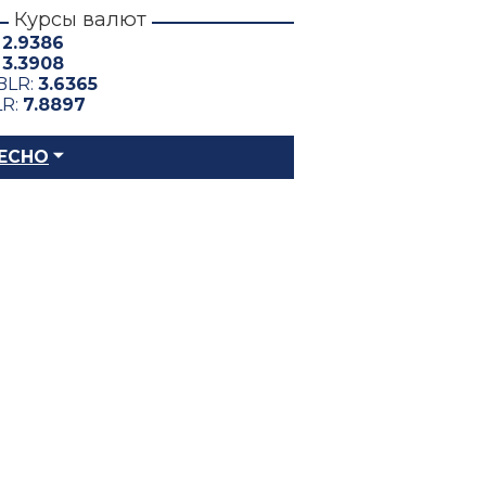
Курсы валют
:
2.9386
:
3.3908
BLR:
3.6365
LR:
7.8897
ЕСНО