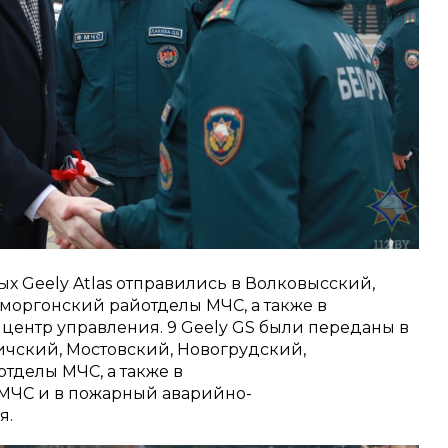
ых Geely Atlas отправились в Волковысский,
моргонский райотделы МЧС, а также в
центр управления. 9 Geely GS были переданы в
ичский, Мостовский, Новогрудский,
делы МЧС, а также в
 МЧС и в пожарный аварийно-
я.