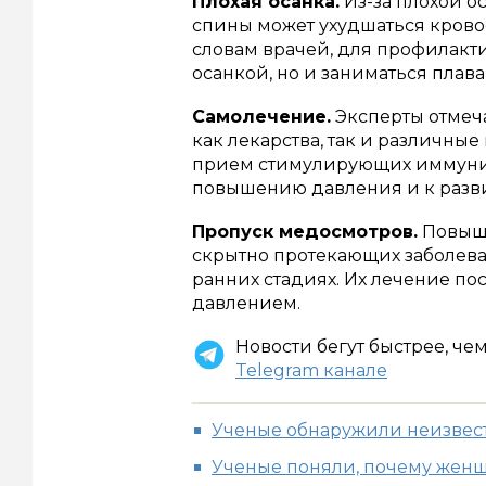
Плохая осанка.
Из-за плохой 
спины может ухудшаться крово
словам врачей, для профилакти
осанкой, но и заниматься плава
Самолечение.
Эксперты отмеча
как лекарства, так и различны
прием стимулирующих иммунит
повышению давления и к разв
Пропуск медосмотров.
Повыше
скрытно протекающих заболева
ранних стадиях. Их лечение пос
давлением.
Новости бегут быстрее, че
Telegram канале
Ученые обнаружили неизвес
Ученые поняли, почему жен