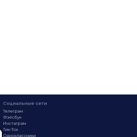
Социальные сети
Телеграм
Фэйсбук
Инстаграм
Тик-Ток
Одноклассники