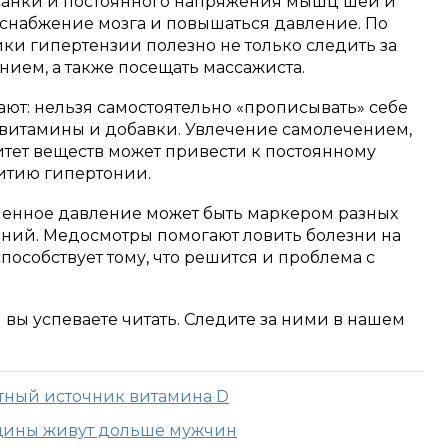
осанки и постоянного напряжения мышц шеи и
снабжение мозга и повышаться давление. По
ки гипертензии полезно не только следить за
нием, а также посещать массажиста.
ют: нельзя самостоятельно «прописывать» себе
е витамины и добавки. Увлечение самолечением,
ет веществ может привести к постоянному
итию гипертонии.
нное давление может быть маркером разных
ний. Медосмотры помогают ловить болезни на
пособствует тому, что решится и проблема с
м вы успеваете читать. Следите за ними в нашем
тный источник витамина D
щины живут дольше мужчин