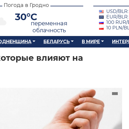
Погода в Гродно
USD/BLR
30°C
EUR/BLR
100 RUR/
переменная
10 PLN/B
облачность
ОДНЕНЩИНА
БЕЛАРУСЬ
В МИРЕ
ИНТЕР
которые влияют на