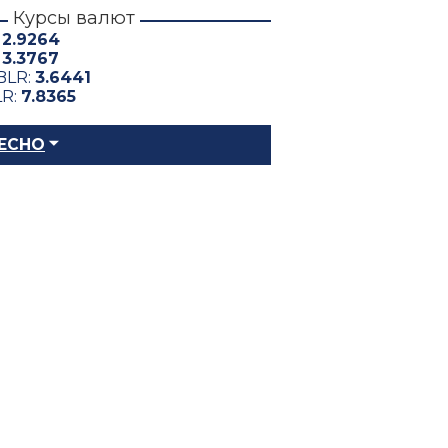
Курсы валют
:
2.9264
:
3.3767
BLR:
3.6441
LR:
7.8365
ЕСНО