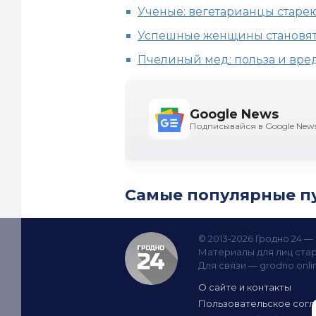
Ученые: вегетарианцы старе
Успешные женщины становят
Пчелиный мед: польза и вре
Google News
Подписывайся в Google New
Самые популярные п
© 2013-2026 Гродно 24 
Материалы для лиц стар
Для связи —
grodno.onl
О сайте и контакты
Пользовательское сог