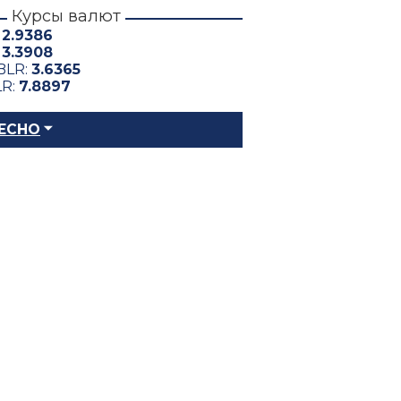
Курсы валют
:
2.9386
:
3.3908
BLR:
3.6365
LR:
7.8897
ЕСНО