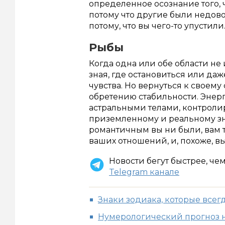
определенное осознание того, ч
потому что другие были недово
потому, что вы чего-то упустили
Рыбы
Когда одна или обе области не
зная, где остановиться или да
чувства. Но вернуться к своему
обретению стабильности. Энер
астральными телами, контрол
приземленному и реальному зн
романтичным вы ни были, вам т
ваших отношений, и, похоже, вы
Новости бегут быстрее, че
Telegram канале
Знаки зодиака, которые всег
Нумерологический прогноз н