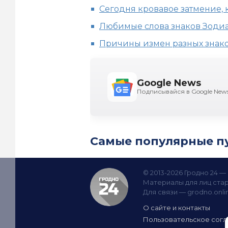
Сегодня кровавое затмение, 
Любимые слова знаков Зоди
Причины измен разных знак
Google News
Подписывайся в Google New
Самые популярные п
© 2013-2026 Гродно 24 
Материалы для лиц стар
Для связи —
grodno.onl
О сайте и контакты
Пользовательское сог