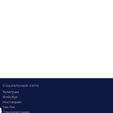
Социальные сети
Телеграм
Фэйсбук
Инстаграм
Тик-Ток
Одноклассники