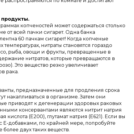
ые распространяются по комнате и достигают
 продукты.
 граммах копченостей может содержаться столько
ме от всей пачки сигарет.
Одна банка
ентна 60 пачкам сигарет!
Когда копченые
х температурах, нитраты становятся гораздо
со, рыба, овощи и фрукты, превращенные в
держание нитратов, которые превращаются в
озо). Это вещество резко увеличивает
в рака.
ванты, предназначенные для продления срока
ут накапливаться в организме.
Затем они
рые приводят к дегенерации здоровых раковых
нными консервантами являются нитрит натрия
я кислота (E200), глутамат натрия (E621). Если вы
с Е-добавками, по крайней мере, попробуйте
е более двух таких веществ.