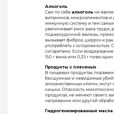
Алкоголь
Сам по себе
алкоголь
не являе
витаминов, микроэлементов и 
иммунную систему и тем самым
увеличивает риск рака груди, р
поджелудочной железы, прямой
вызывает фиброз, цирроз и рак
употреблять с осторожностью.
О
сигаретами. Если воздержание 
150 г вина или 0,33 г пива один
Продукты с плесенью
В пищевых продуктах, поражен
бесшумные и невидимые убий
злокачественных клеток, могут 
кишки.
Опасность микотоксинов
продуктах, не меняют своего за
нагревании или другой обработк
Гидрогенизированные масла