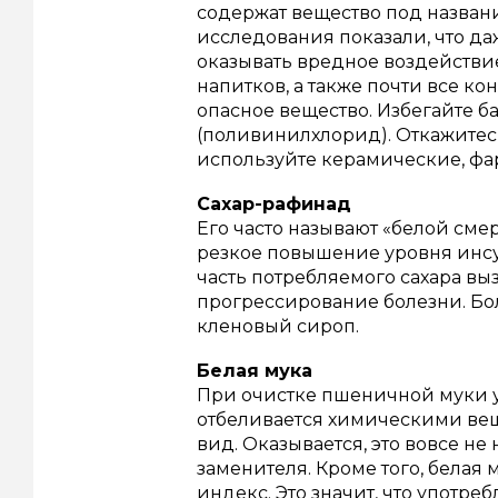
содержат вещество под назван
исследования показали, что д
оказывать вредное воздействи
напитков, а также почти все ко
опасное вещество.
Избегайте б
(поливинилхлорид). Откажитес
используйте керамические, ф
Сахар-рафинад
Его часто называют «белой сме
резкое повышение уровня инсул
часть потребляемого сахара вы
прогрессирование болезни.
Бо
кленовый сироп.
Белая мука
При очистке пшеничной муки у
отбеливается химическими вещ
вид.
Оказывается, это вовсе не 
заменителя.
Кроме того, белая
индекс.
Это значит, что употре