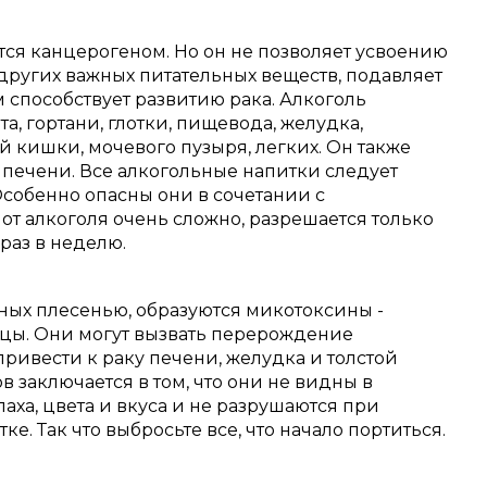
тся канцерогеном.
Но он не позволяет усвоению
других важных питательных веществ, подавляет
 способствует развитию рака.
Алкоголь
та, гортани, глотки, пищевода, желудка,
 кишки, мочевого пузыря, легких.
Он также
 печени.
Все алкогольные напитки следует
собенно опасны они в сочетании с
от алкоголя очень сложно, разрешается только
 раз в неделю.
ных плесенью, образуются микотоксины -
цы.
Они могут вызвать перерождение
привести к раку печени, желудка и толстой
 заключается в том, что они не видны в
паха, цвета и вкуса и не разрушаются при
е. Так что выбросьте все, что начало портиться.