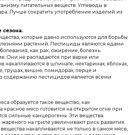
ганизму питательных веществ.
Углеводы в
ара. Лучше сократить употребление изделий из
 сезона.
ещества, которые давно используются для борьбы
олезнями растений.
Пестициды являются ядами
болевания, как рак, ожирение, болезнь
ие.
Они не распадаются при варке или
 накапливаются в шпинате, нектаринах, яблоках,
е, грушах, вишне, помидорах, перце и
по содержанию пестицидов является всеми
яса образуется такое вещество, как
а красное мясо готовится на открытом огне при
ются сильные канцерогены.
Эти вещества
 жареного на гриле увеличивают риск развития
 вещества накапливаются не только в самом мясе,