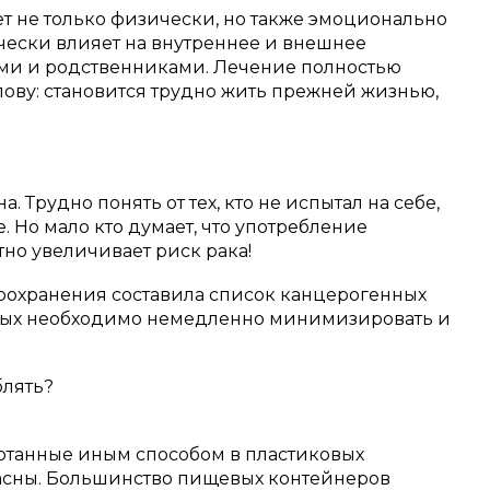
ет не только физически, но также эмоционально
чески влияет на внутреннее и внешнее
ями и родственниками.
Лечение полностью
олову: становится трудно жить прежней жизнью,
на.
Трудно понять от тех, кто не испытал на себе,
е.
Но мало кто думает, что употребление
но увеличивает риск рака!
оохранения составила список канцерогенных
орых необходимо немедленно минимизировать и
блять?
отанные иным способом в пластиковых
асны.
Большинство пищевых контейнеров