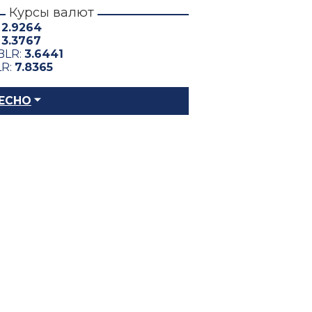
Курсы валют
:
2.9264
:
3.3767
BLR:
3.6441
LR:
7.8365
ЕСНО