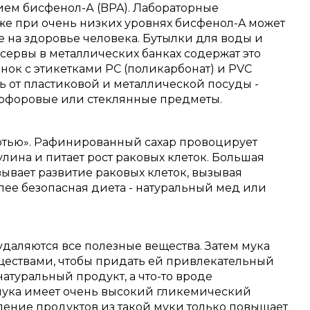
ием бисфенол-А (BPA).
Лабораторные
аже при очень низких уровнях бисфенол-A может
е на здоровье человека.
Бутылки для воды и
нсервы в металлических банках содержат это
анок с этикетками PC (поликарбонат) и PVC
ь от пластиковой и металлической посуды -
арфоровые или стеклянные предметы.
ртью».
Рафинированный сахар провоцирует
ина и питает рост раковых клеток.
Большая
зывает развитие раковых клеток, вызывая
лее безопасная диета - натуральный мед или
даляются все полезные вещества.
Затем мука
ествами, чтобы придать ей привлекательный
натуральный продукт, а что-то вроде
 мука имеет очень высокий гликемический
бление продуктов из такой муки только повышает