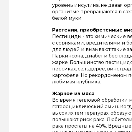
уровень инсулина, не давая ор
организме превращаются в сах
белой муки.
Растения, приобретенные вне
Пестициды - это химические в
с сорняками, вредителями и б
для людей и вызывают такие за
Паркинсона, диабет и бесплод
жарке.
Большинство пестицидов
персиках, сельдерее, виноград
картофеле. Но рекордсменом 
любимая клубника.
Жаркое из мяса
Во время тепловой обработки м
гетероциклический амин.
Когд
высоких температурах, образу
повышают риск рака.
Любители
рака простаты на 40%. Вредные