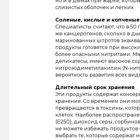
но и в дымах при жарке, котор
слизистых оболочек и легких.
Соленые, кислые и копченые
Специалисты считают, что в 50
же канцерогенов, сколько в ды
маринованных шпротов эквивал
продукты готовятся при высоки
более опасными нитритами.
Мя
деликатесы, имеют высокое со
нитрозодиметиланилин (N-нитр
вероятность развития всех видо
Длительный срок хранения
Эти продукты содержат консер
хранения.
Со временем они мог
превращаются в токсины, кото
клеток.
Наиболее распростране
(E250), диоксид серы, сорбинова
не можете избежать продуктов 
выбрать те, которые содержат н