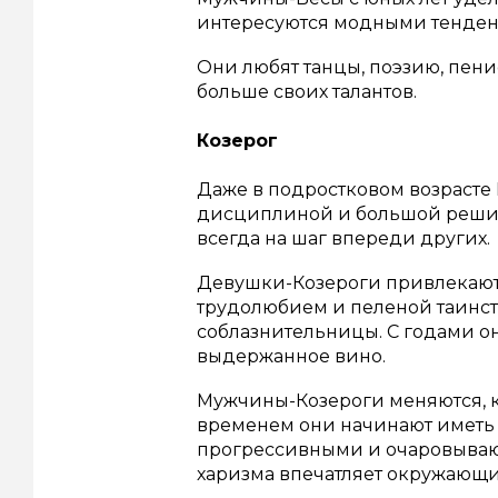
интересуются модными тенде
Они любят танцы, поэзию, пени
больше своих талантов.
Козерог
Даже в подростковом возрасте 
дисциплиной и большой реши
всегда на шаг впереди других.
Девушки-Козероги привлекают
трудолюбием и пеленой таинст
соблазнительницы.
С годами о
выдержанное вино.
Мужчины-Козероги меняются, к
временем они начинают иметь 
прогрессивными и очаровываю
харизма впечатляет окружающи