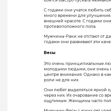
боятся быстро пускать незнако
С годами они учатся любить се
много времени для улучшения
внешней красоте.
С годами они
противоположного пола.
Мужчины-Раки не отстают от д
годами они развивают эти качес
Весы
Это очень принципиальные люди
молодыми людьми, они очень 
центре внимания.
Однако в ка
роли не для них.
Они любят выделяться яркой о
через них.
Их очарование со вр
ощутимым.
Женщины часто пол
Мужчины-Весы с юных лет уде