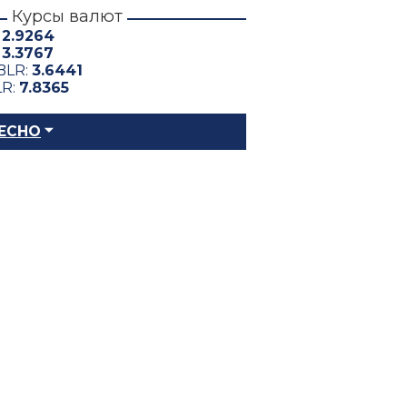
Курсы валют
:
2.9264
:
3.3767
BLR:
3.6441
LR:
7.8365
ЕСНО