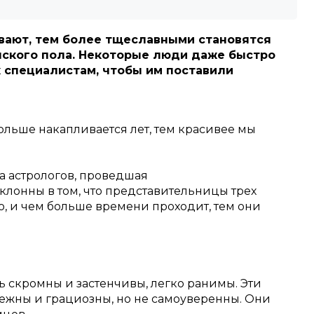
вают, тем более тщеславными становятся
нского пола. Некоторые люди даже быстро
к специалистам, чтобы им поставили
больше накапливается лет, тем красивее мы
па астрологов, проведшая
клонны в том, что представительницы трех
о, и чем больше времени проходит, тем они
ь скромны и застенчивы, легко ранимы.
Эти
ежны и грациозны, но не самоуверенны.
Они