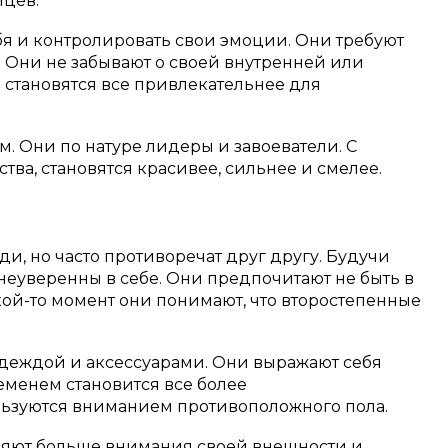
мцев.
бя и контролировать свои эмоции.
Они требуют
.
Они не забывают о своей внутренней или
 становятся все привлекательнее для
ам.
Они по натуре лидеры и завоеватели.
С
тва, становятся красивее, сильнее и смелее.
, но часто противоречат друг другу.
Будучи
неуверенны в себе.
Они предпочитают не быть в
кой-то момент они понимают, что второстепенные
деждой и аксессуарами.
Они выражают себя
еменем становится все более
ьзуются вниманием противоположного пола.
ляют больше внимания своей внешности и