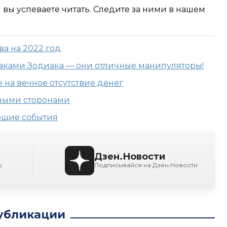
м вы успеваете читать. Следите за ними в нашем
ва на 2022 год
наками Зодиака — они отличные манипуляторы!
 на вечное отсутствие денег
мными сторонами
ющие события
Дзен.Новости
s
Подписывайся на Дзен.Новости
убликации