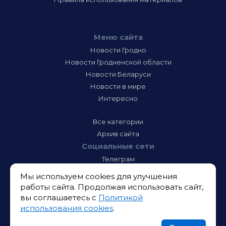
Меню сайта
Новости Гродно
Новости Гродненской области
Новости Беларуси
Новости в мире
Интересно
Все категории
Архив сайта
Социальные сети
Телеграм
Фэйсбук
Мы используем cookies для улучшения
Инстаграм
работы сайта. Продолжая использовать сайт,
Тик-Ток
вы соглашаетесь с
Политикой
Одноклассники
использования cookies
.
ВК
Икс