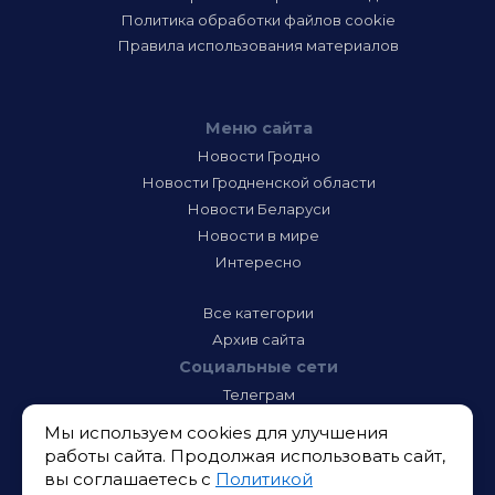
Политика обработки файлов cookie
Правила использования материалов
Меню сайта
Новости Гродно
Новости Гродненской области
Новости Беларуси
Новости в мире
Интересно
Все категории
Архив сайта
Социальные сети
Телеграм
Фэйсбук
Мы используем cookies для улучшения
Инстаграм
работы сайта. Продолжая использовать сайт,
Тик-Ток
вы соглашаетесь с
Политикой
Одноклассники