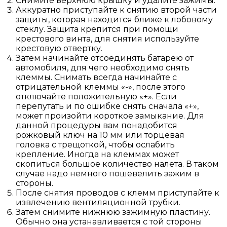
Снимите верхнюю крышку и удалите зажимы.
Аккуратно приступайте к снятию второй части
защиты, которая находится ближе к лобовому
стеклу. Защита крепится при помощи
крестового винта, для снятия используйте
крестовую отвертку.
Затем начинайте отсоединять батарею от
автомобиля, для чего необходимо снять
клеммы. Снимать всегда начинайте с
отрицательной клеммы «-», после этого
отключайте положительную «+». Если
перепутать и по ошибке снять сначала «+»,
может произойти короткое замыкание. Для
данной процедуры вам понадобится
рожковый ключ на 10 мм или торцевая
головка с трещоткой, чтобы ослабить
крепление. Иногда на клеммах может
скопиться большое количество налета. В таком
случае надо немного пошевелить зажим в
стороны.
После снятия проводов с клемм приступайте к
извлечению вентиляционной трубки.
Затем снимите нижнюю зажимную пластину.
Обычно она устанавливается с той стороны