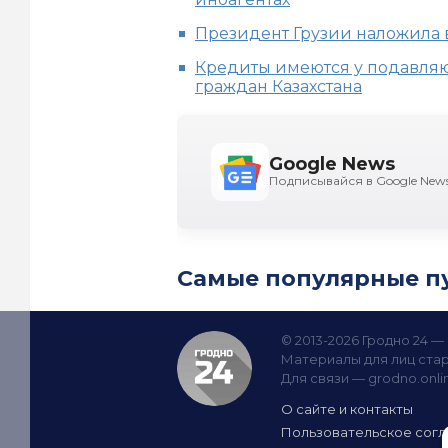
Президент Грузии наложила в
Кредиты имеются у подавля
граждан Казахстана
Google News
Подписывайся в Google New
Самые популярные п
© 2013-2026 Гродно 24 
Материалы для лиц стар
Для связи —
grodno.onl
О сайте и контакты
Пользовательское сог