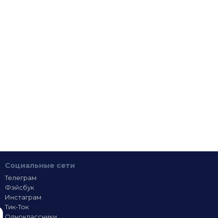
Социальные сети
Телеграм
Фэйсбук
Инстаграм
Тик-Ток
Одноклассники