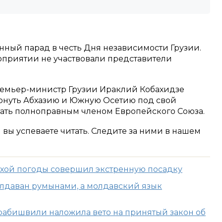
енный парад в честь Дня независимости Грузии.
оприятии не участвовали представители
ремьер-министр Грузии Ираклий Кобахидзе
вернуть Абхазию и Южную Осетию под свой
 стать полноправным членом Европейского Союза.
м вы успеваете читать. Следите за ними в нашем
охой погоды совершил экстренную посадку
лдаван румынами, а молдавский язык
рабишвили наложила вето на принятый закон об