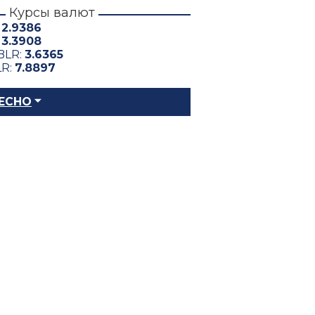
Курсы валют
:
2.9386
:
3.3908
BLR:
3.6365
LR:
7.8897
ЕСНО