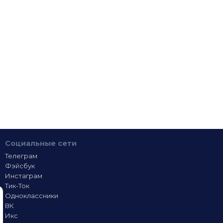
Социальные сети
Телеграм
Фэйсбук
Инстаграм
Тик-Ток
Одноклассники
ВК
Икс