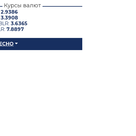
Курсы валют
:
2.9386
:
3.3908
BLR:
3.6365
LR:
7.8897
ЕСНО