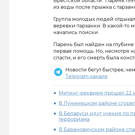
Брестской области. Парень 199
из воды после прыжка с тарзан
Группа молодых людей отдыхала
веревки-тарзанки. В какой-то м
начались поиски.
Парень был найден на глубине о
первая помощь. Но, несмотря н
спасти, и его смерть была конс
Новости бегут быстрее, че
Telegram канале
Митинг-реквием прошел 22 и
В Лунинецком районе сгоре
В Беларуси идут учения по п
терроризма
В Барановичском районе спа