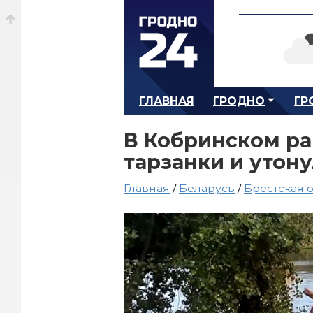
ГЛАВНАЯ
ГРОДНО
ГР
В Кобринском ра
тарзанки и утон
Главная
/
Беларусь
/
Брестская 