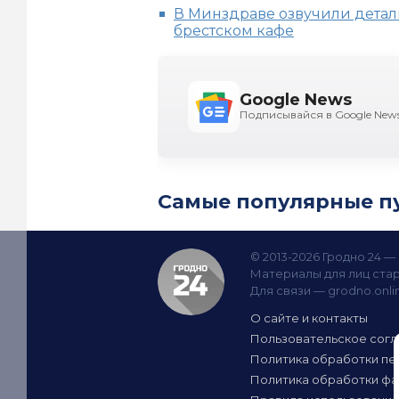
В Минздраве озвучили детал
брестском кафе
Google News
Подписывайся в Google New
Самые популярные п
© 2013-2026 Гродно 24 
Материалы для лиц стар
Для связи —
grodno.onl
О сайте и контакты
Пользовательское сог
Политика обработки пе
Политика обработки фа