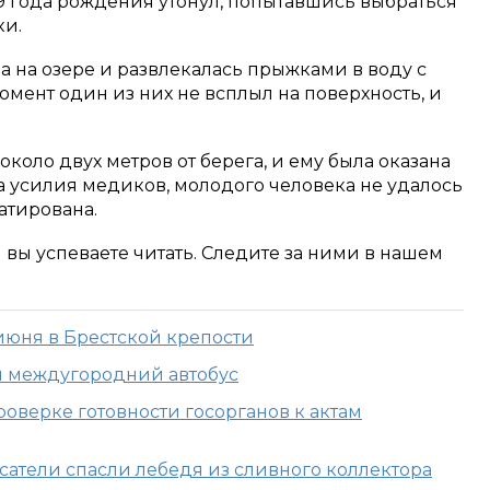
9 года рождения утонул, попытавшись выбраться
ки.
 на озере и развлекалась прыжками в воду с
омент один из них не всплыл на поверхность, и
коло двух метров от берега, и ему была оказана
а усилия медиков, молодого человека не удалось
татирована.
м вы успеваете читать. Следите за ними в нашем
юня в Брестской крепости
л междугородний автобус
роверке готовности госорганов к актам
сатели спасли лебедя из сливного коллектора