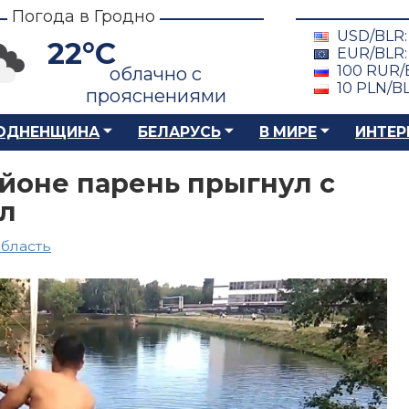
Погода в Гродно
USD/BLR
22°C
EUR/BLR
100 RUR/
облачно с
10 PLN/B
прояснениями
ОДНЕНЩИНА
БЕЛАРУСЬ
В МИРЕ
ИНТЕР
йоне парень прыгнул с
ул
область