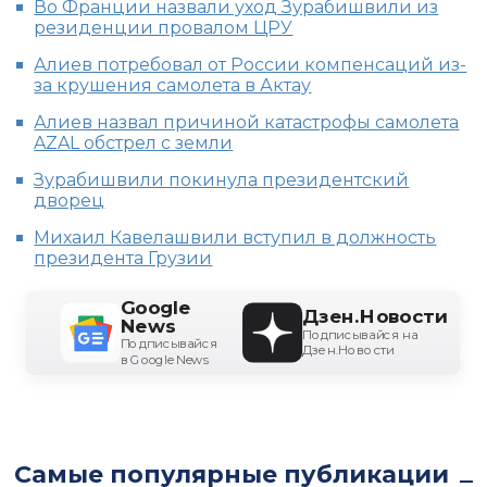
Во Франции назвали уход Зурабишвили из
резиденции провалом ЦРУ
Алиев потребовал от России компенсаций из-
за крушения самолета в Актау
Алиев назвал причиной катастрофы самолета
AZAL обстрел с земли
Зурабишвили покинула президентский
дворец
Михаил Кавелашвили вступил в должность
президента Грузии
Google
Дзен.Новости
News
Подписывайся на
Подписывайся
Дзен.Новости
в Google News
Самые популярные публикации