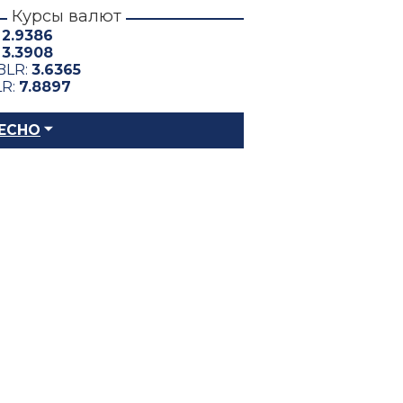
Курсы валют
:
2.9386
:
3.3908
BLR:
3.6365
LR:
7.8897
ЕСНО