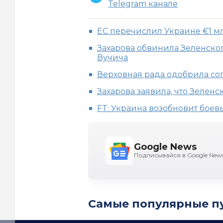
Telegram канале
ЕС перечислил Украине €1 м
Захарова обвинила Зеленског
Вучича
Верховная рада одобрила с
Захарова заявила, что Зелен
FT: Украина возобновит боев
Google News
Подписывайся в Google New
Самые популярные п