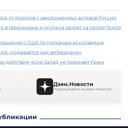
лрд от доходов с замороженных активов России
о в терроризме и осудила запрет на пролет борта
оглашение с США по полезным ископаемым
ский «издевается над ветеранами»
ые действия, если Запад не признает Крым
Дзен.Новости
s
Подписывайся на Дзен.Новости
убликации