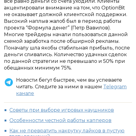
все равно деньги со счета уходили. Клиенты
акцентировали внимание на том, что OptionBit
не оказывает должной клиентской поддержки.
Высокий наплыв жалоб был в период работы
проекта “Формула денег” (Петр Вавилов).
Многие трейдеры начали пользоваться данной
схемой заработка после обширной рекламы.
Поначалу шла якобы стабильная прибыль, после
деньги сливались. Количество удачных сделок
по данной стратегии не превышало и 50% при
обещанных минимум 75%.
Новости бегут быстрее, чем вы успеваете
читать. Следите за ними в нашем
Telegram
канале
Советы при выборе игровых наушников
Особенности честной работы капперов
Как не превратить накрутку лайков в пустую