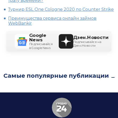
трату времени?
Турнир ESL One Cologne 2020 по Counter Strike
Преимущества сервиса онлайн займов
WebBankir
Google
Дзен.Новости
News
Подписывайся на
Подписывайся
Дзен.Новости
в Google News
Самые популярные публикации