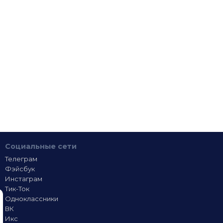
Социальные сети
Телеграм
Фэйсбук
Инстаграм
Тик-Ток
Одноклассники
ВК
Икс