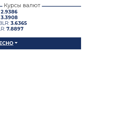
Курсы валют
:
2.9386
:
3.3908
BLR:
3.6365
LR:
7.8897
ЕСНО