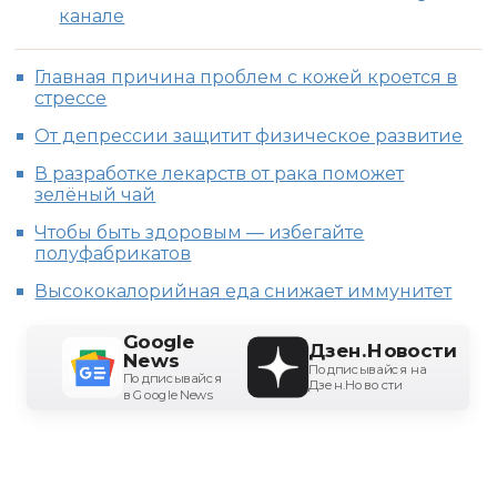
канале
Главная причина проблем с кожей кроется в
стрессе
От депрессии защитит физическое развитие
В разработке лекарств от рака поможет
зелёный чай
Чтобы быть здоровым — избегайте
полуфабрикатов
Высококалорийная еда снижает иммунитет
Google
Дзен.Новости
News
Подписывайся на
Подписывайся
Дзен.Новости
в Google News