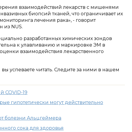
ерения взаимодействий лекарств с мишенями
нвазивных биопсий тканей, что ограничивает их
ониторинга лечения рака», - говорит
 из NUS.
ециально разработанных химических зондов
тельна к улавливанию и маркировке ЭМ в
 оценки взаимодействия лекарственного
м вы успеваете читать. Следите за ними в нашем
й COVID-19
орые гипотетически могут действительно
от болезни Альцгеймера
нного сока для здоровья