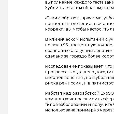
выполнение каждого теста зани
Хуйлинь . «Таким образом, это
«Таким образом, врачи могут 
пациента на лечение в течение
коррективы, чтобы настроить л
В клиническом испытании с уч
показал 95-процентную точнос
сравнению с текущим золотым 
сделано за гораздо более корот
Исследование показывает , что
прогресса , когда дело доходит
методов лечения , но в убедив
риска ремиссия , и в пятнистост
Работая над разработкой ExoSC
команда хочет расширить сферу
типов заболеваний и получить
использована примерно через т