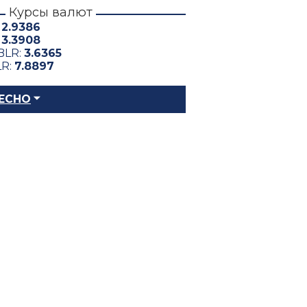
Курсы валют
:
2.9386
:
3.3908
BLR:
3.6365
LR:
7.8897
ЕСНО