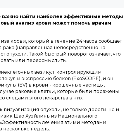
о важно найти наиболее эффективные методы
Новый анализ крови может помочь врачам
за крови, который в течение 24 часов сообщает
ия рака (направленная непосредственно на
т опухоли. Такой быстрый поворот означает, что
овать или переосмыслить.
внеклеточных везикул, контролирующим
лекул и экспрессию белков (ExoSCOPE), и он
зикулы (EV) в крови - крошечные частицы,
случае раковые клетки, которые были поражены
со следами этого лекарства в них.
 визуализация опухоли, не только дороги, но и
офизик Шао Хуэйлинь из Национального
. «Эффективность лечения этими методами
з несколько недель.