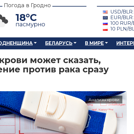
Погода в Гродно
USD/BLR
18°C
EUR/BLR
100 RUR/
пасмурно
10 PLN/B
ОДНЕНЩИНА
БЕЛАРУСЬ
В МИРЕ
ИНТЕР
крови может сказать,
ение против рака сразу
Анализы крови