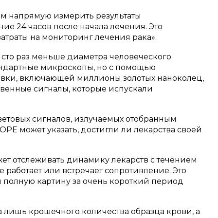
м напрямую измерить результаты
ие 24 часов после начала лечения. Это
затраты на мониторинг лечения рака».
сто раз меньше диаметра человеческого
тандартные микроскопы, но с помощью
овки, включающей миллионы золотых наноколец,
твенные сигналы, которые испускали
ветовых сигналов, излучаемых отобранным
OPE может указать, достигли ли лекарства своей
ожет отслеживать динамику лекарств с течением
е работает или встречает сопротивление. Это
полную картину за очень короткий период
за лишь крошечного количества образца крови, а