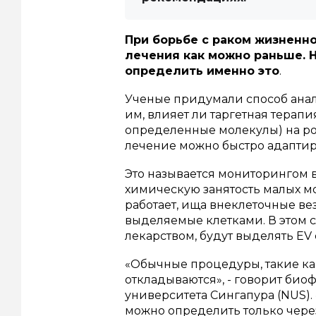
При борьбе с раком жизненн
лечения как можно раньше. 
определить именно это
.
Ученые придумали способ анали
им, влияет ли таргетная терап
определенные молекулы) на рос
лечение можно быстро адаптир
Это называется мониторингом 
химическую занятость малых мо
работает, ища внеклеточные ве
выделяемые клетками. В этом 
лекарством, будут выделять EV 
«Обычные процедуры, такие как
откладываются», - говорит би
университета Сингапура (NUS)
можно определить только чере