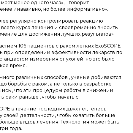
мает менее одного часа», - говорит
 менее инвазивно, но более информативно».
более регулярно контролировать реакцию
 всего курса лечения и своевременно вносить
ечение для достижения лучших результатов».
астием 106 пациентов с раком легких ExoSCOPE
ть при определении эффективности лекарств по
стандартом измерения опухолей, но это было
кое время.
 много различных способов , ученые добиваются
 до борьбы с раком, а не только в разработке
шись , что эти процедуры работы в снижении
ь раки раньше , чтобы начать с .
OPE в течение последних двух лет, теперь
 своей деятельности, чтобы охватить больше
 больше видов лечения. Технология может быть
ри года.