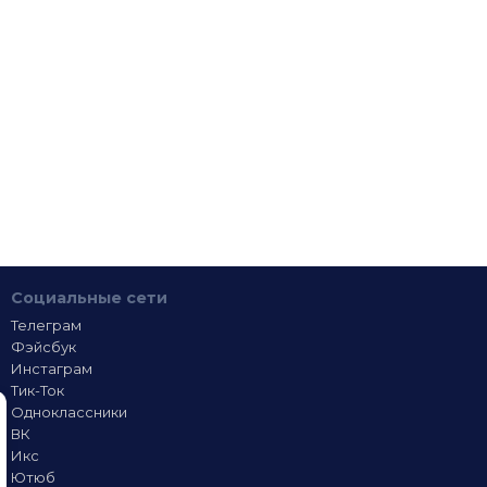
Социальные сети
Телеграм
Фэйсбук
Инстаграм
Тик-Ток
Одноклассники
ВК
Икс
Ютюб