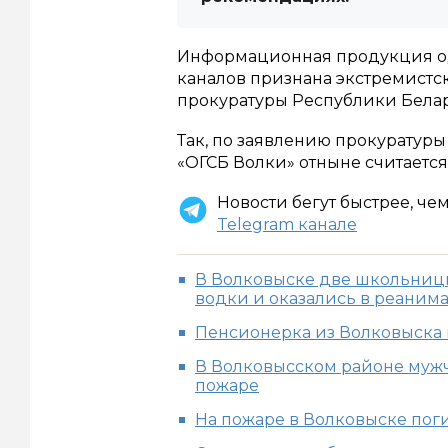
Информационная продукция од
каналов признана экстремистс
прокуратуры Республики Белар
Так, по заявлению прокуратур
«ОГСБ Волки» отныне считаетс
Новости бегут быстрее, че
Telegram канале
В Волковыске две школьницы
водки и оказались в реаним
Пенсионерка из Волковыска 
В Волковысском районе мужч
пожаре
На пожаре в Волковыске пог