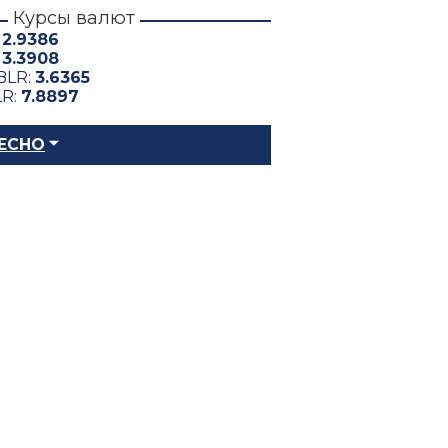
Курсы валют
:
2.9386
:
3.3908
BLR:
3.6365
LR:
7.8897
ЕСНО