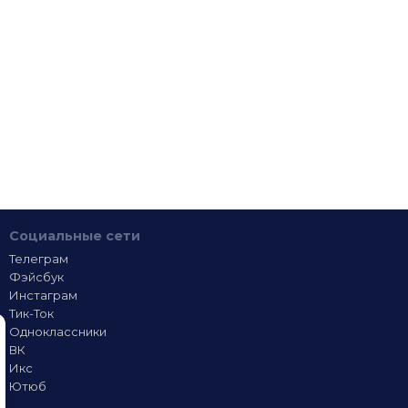
Социальные сети
Телеграм
Фэйсбук
Инстаграм
Тик-Ток
Одноклассники
ВК
Икс
Ютюб