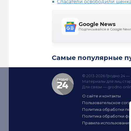
Спасатели освободили щенка
Google News
Подписывайся в Google New
Самые популярные п
© 2013-2026 Гродно 24 
Материалы для лиц стар
Для связи —
grodno.onl
О сайте и контакты
Пользовательское сог
Политика обработки пе
Политика обработки фа
Правила использования