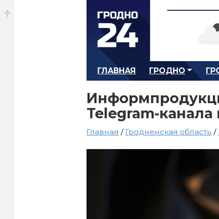
ГЛАВНАЯ
ГРОДНО
ГР
Информпродукци
Telegram-канала
Главная
/
Гродненская область
/