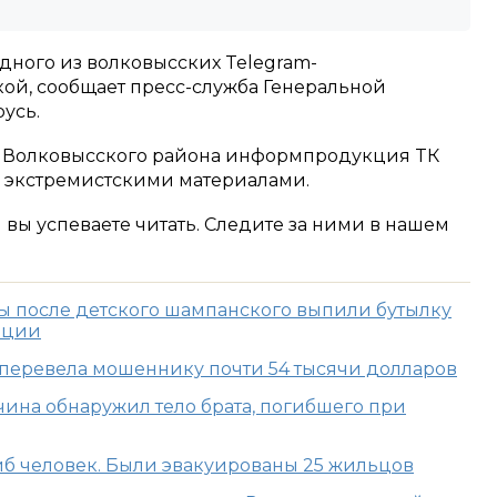
ного из волковысских Telegram-
кой, сообщает пресс-служба Генеральной
усь.
ы Волковысского района информпродукция TК
я экстремистскими материалами.
м вы успеваете читать. Следите за ними в нашем
 после детского шампанского выпили бутылку
ации
перевела мошеннику почти 54 тысячи долларов
ина обнаружил тело брата, погибшего при
иб человек. Были эвакуированы 25 жильцов