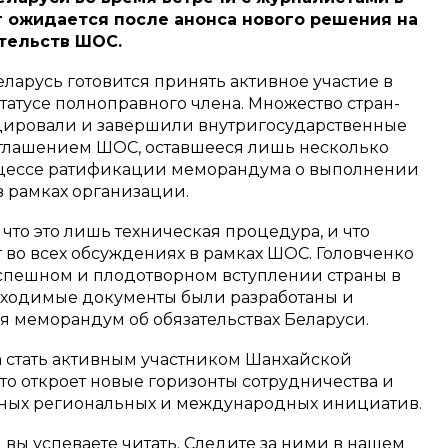
аг ожидается после анонса нового решения на
ительств ШОС.
ларусь готовится принять активное участие в
атусе полноправного члена. Множество стран-
цировали и завершили внутригосударственные
оглашением ШОС, оставшееся лишь несколько
роцессе ратификации меморандума о выполнении
в рамках организации.
то это лишь техническая процедура, и что
т во всех обсуждениях в рамках ШОС. Головченко
успешном и плодотворном вступлении страны в
обходимые документы были разработаны и
я меморандум об обязательствах Беларуси.
а стать активным участником Шанхайской
то откроет новые горизонты сотрудничества и
жных региональных и международных инициатив.
м вы успеваете читать. Следите за ними в нашем