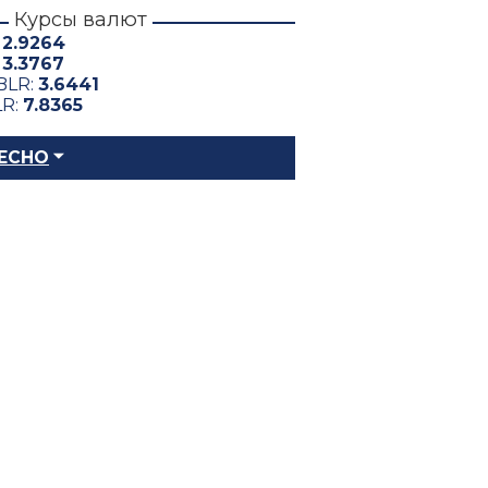
Курсы валют
:
2.9264
:
3.3767
BLR:
3.6441
LR:
7.8365
ЕСНО