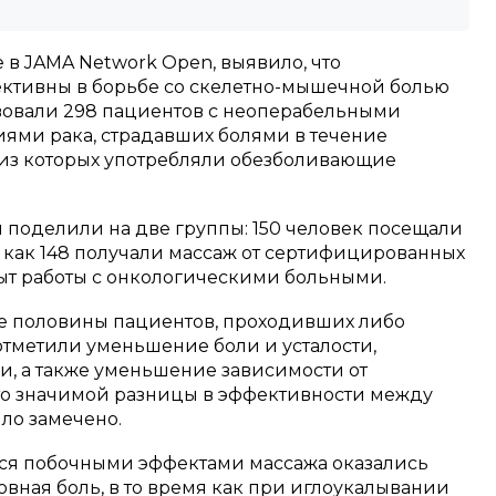
в JAMA Network Open, выявило, что
ктивны в борьбе со скелетно-мышечной болью
твовали 298 пациентов с неоперабельными
ями рака, страдавших болями в течение
 из которых употребляли обезболивающие
 поделили на две группы: 150 человек посещали
я как 148 получали массаж от сертифицированных
ыт работы с онкологическими больными.
е половины пациентов, проходивших либо
отметили уменьшение боли и усталости,
и, а также уменьшение зависимости от
то значимой разницы в эффективности между
ло замечено.
ся побочными эффектами массажа оказались
овная боль, в то время как при иглоукалывании