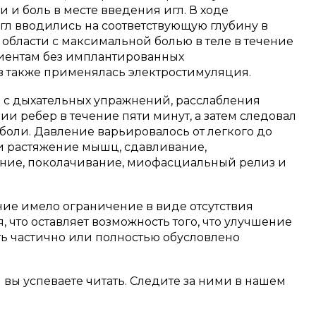
 и боль в месте введения игл. В ходе
гл вводились на соответствующую глубину в
 области с максимальной болью в теле в течение
иентам без имплантированных
 также применялась электростимуляция.
 с дыхательных упражнений, расслабления
 ребер в течение пяти минут, а затем следовал
боли. Давление варьировалось от легкого до
и растяжение мышц, сдавливание,
ние, поколачивание, миофасциальный релиз и
ние имело ограничение в виде отсутствия
 что оставляет возможность того, что улучшение
ть частично или полностью обусловлено
м вы успеваете читать. Следите за ними в нашем