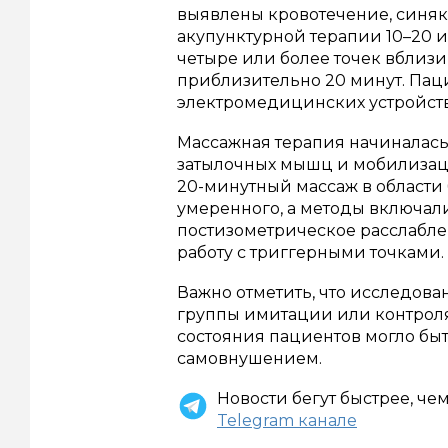
выявлены кровотечение, синяки
акупунктурной терапии 10–20 и
четыре или более точек вблизи
приблизительно 20 минут. Пац
электромедицинских устройств
Массажная терапия начиналась
затылочных мышц и мобилизации
20-минутный массаж в области 
умеренного, а методы включал
постизометрическое расслабле
работу с триггерными точками.
Важно отметить, что исследова
группы имитации или контроля,
состояния пациентов могло бы
самовнушением.
Новости бегут быстрее, че
Telegram канале