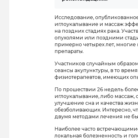
Исследование, опубликованное 
иглоукалывание и массаж эффе
на поздних стадиях рака. Учас
опухолями или поздними стади
примерно четырех лет, многие
препараты.
Участников случайным образом
сеансы акупунктуры, в то врем
физиотерапевтов, имеющих оп
По прошествии 26 недель боле
иглоукалывание, либо массаж, 
улучшение сна и качества жизн
обезболивающих. Интересно, ч
двумя методами лечения не бы
Наиболее часто встречающими
локальная болезненность и гол