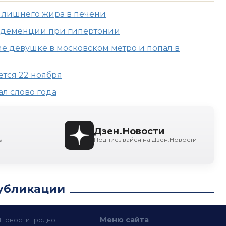
т лишнего жира в печени
к деменции при гипертонии
 девушке в московском метро и попал в
ется 22 ноября
л слово года
Дзен.Новости
s
Подписывайся на Дзен.Новости
убликации
Меню сайта
— Новости Гродно