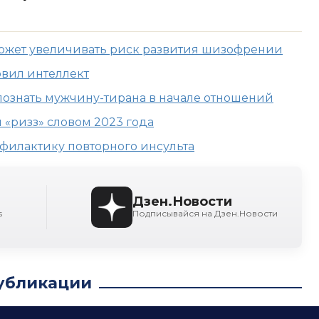
жет увеличивать риск развития шизофрении
овил интеллект
спознать мужчину-тирана в начале отношений
 «ризз» словом 2023 года
филактику повторного инсульта
Дзен.Новости
s
Подписывайся на Дзен.Новости
убликации