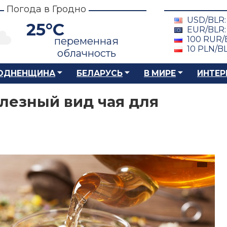
Погода в Гродно
USD/BLR
25°C
EUR/BLR
100 RUR/
переменная
10 PLN/B
облачность
ОДНЕНЩИНА
БЕЛАРУСЬ
В МИРЕ
ИНТЕР
лезный вид чая для