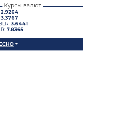
Курсы валют
:
2.9264
:
3.3767
BLR:
3.6441
LR:
7.8365
ЕСНО