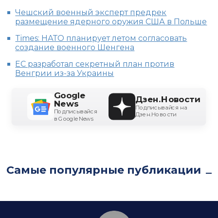
Чешский военный эксперт предрек
размещение ядерного оружия США в Польше
Times: НАТО планирует летом согласовать
создание военного Шенгена
ЕС разработал секретный план против
Венгрии из-за Украины
Google
Дзен.Новости
News
Подписывайся на
Подписывайся
Дзен.Новости
в Google News
Самые популярные публикации